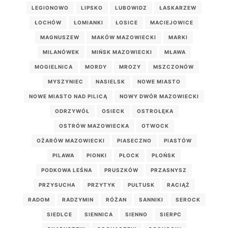
LEGIONOWO
LIPSKO
LUBOWIDZ
ŁASKARZEW
ŁOCHÓW
ŁOMIANKI
ŁOSICE
MACIEJOWICE
MAGNUSZEW
MAKÓW MAZOWIECKI
MARKI
MILANÓWEK
MIŃSK MAZOWIECKI
MŁAWA
MOGIELNICA
MORDY
MROZY
MSZCZONÓW
MYSZYNIEC
NASIELSK
NOWE MIASTO
NOWE MIASTO NAD PILICĄ
NOWY DWÓR MAZOWIECKI
ODRZYWÓŁ
OSIECK
OSTROŁĘKA
OSTRÓW MAZOWIECKA
OTWOCK
OŻARÓW MAZOWIECKI
PIASECZNO
PIASTÓW
PILAWA
PIONKI
PŁOCK
PŁOŃSK
PODKOWA LEŚNA
PRUSZKÓW
PRZASNYSZ
PRZYSUCHA
PRZYTYK
PUŁTUSK
RACIĄŻ
RADOM
RADZYMIN
RÓŻAN
SANNIKI
SEROCK
SIEDLCE
SIENNICA
SIENNO
SIERPC