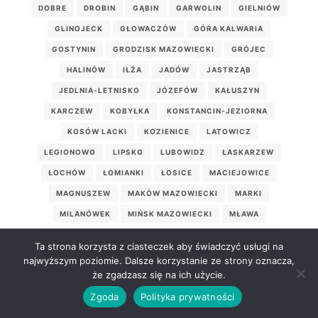
DOBRE
DROBIN
GĄBIN
GARWOLIN
GIELNIÓW
GLINOJECK
GŁOWACZÓW
GÓRA KALWARIA
GOSTYNIN
GRODZISK MAZOWIECKI
GRÓJEC
HALINÓW
IŁŻA
JADÓW
JASTRZĄB
JEDLNIA-LETNISKO
JÓZEFÓW
KAŁUSZYN
KARCZEW
KOBYŁKA
KONSTANCIN-JEZIORNA
KOSÓW LACKI
KOZIENICE
LATOWICZ
LEGIONOWO
LIPSKO
LUBOWIDZ
ŁASKARZEW
ŁOCHÓW
ŁOMIANKI
ŁOSICE
MACIEJOWICE
MAGNUSZEW
MAKÓW MAZOWIECKI
MARKI
MILANÓWEK
MIŃSK MAZOWIECKI
MŁAWA
MOGIELNICA
MORDY
MROZY
MSZCZONÓW
Ta strona korzysta z ciasteczek aby świadczyć usługi na
MYSZYNIEC
NASIELSK
NOWE MIASTO
najwyższym poziomie. Dalsze korzystanie ze strony oznacza,
że zgadzasz się na ich użycie.
NOWE MIASTO NAD PILICĄ
NOWY DWÓR MAZOWIECKI
Zgoda
Polityka prywatności
ODRZYWÓŁ
OSIECK
OSTROŁĘKA
OSTRÓW MAZOWIECKA
OTWOCK