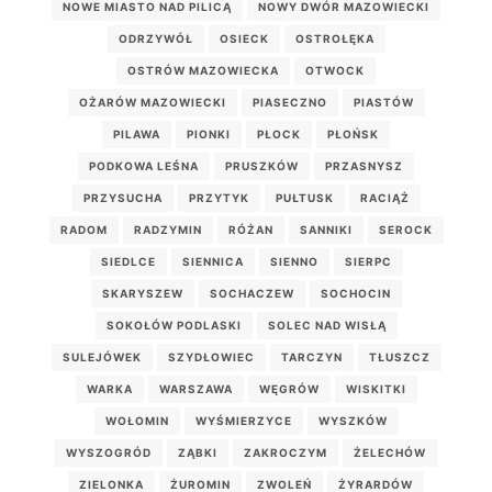
NOWE MIASTO NAD PILICĄ
NOWY DWÓR MAZOWIECKI
ODRZYWÓŁ
OSIECK
OSTROŁĘKA
OSTRÓW MAZOWIECKA
OTWOCK
OŻARÓW MAZOWIECKI
PIASECZNO
PIASTÓW
PILAWA
PIONKI
PŁOCK
PŁOŃSK
PODKOWA LEŚNA
PRUSZKÓW
PRZASNYSZ
PRZYSUCHA
PRZYTYK
PUŁTUSK
RACIĄŻ
RADOM
RADZYMIN
RÓŻAN
SANNIKI
SEROCK
SIEDLCE
SIENNICA
SIENNO
SIERPC
SKARYSZEW
SOCHACZEW
SOCHOCIN
SOKOŁÓW PODLASKI
SOLEC NAD WISŁĄ
SULEJÓWEK
SZYDŁOWIEC
TARCZYN
TŁUSZCZ
WARKA
WARSZAWA
WĘGRÓW
WISKITKI
WOŁOMIN
WYŚMIERZYCE
WYSZKÓW
WYSZOGRÓD
ZĄBKI
ZAKROCZYM
ŻELECHÓW
ZIELONKA
ŻUROMIN
ZWOLEŃ
ŻYRARDÓW