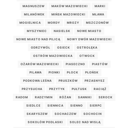
MAGNUSZEW
MAKÓW MAZOWIECKI
MARKI
MILANÓWEK
MIŃSK MAZOWIECKI
MŁAWA
MOGIELNICA
MORDY
MROZY
MSZCZONÓW
MYSZYNIEC
NASIELSK
NOWE MIASTO
NOWE MIASTO NAD PILICĄ
NOWY DWÓR MAZOWIECKI
ODRZYWÓŁ
OSIECK
OSTROŁĘKA
OSTRÓW MAZOWIECKA
OTWOCK
OŻARÓW MAZOWIECKI
PIASECZNO
PIASTÓW
PILAWA
PIONKI
PŁOCK
PŁOŃSK
PODKOWA LEŚNA
PRUSZKÓW
PRZASNYSZ
PRZYSUCHA
PRZYTYK
PUŁTUSK
RACIĄŻ
RADOM
RADZYMIN
RÓŻAN
SANNIKI
SEROCK
SIEDLCE
SIENNICA
SIENNO
SIERPC
SKARYSZEW
SOCHACZEW
SOCHOCIN
SOKOŁÓW PODLASKI
SOLEC NAD WISŁĄ