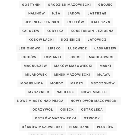
GOSTYNIN
GRODZISK MAZOWIECKI
GRÓJEC
HALINÓW
IŁŻA
JADÓW
JASTRZĄB
JEDLNIA-LETNISKO
JÓZEFÓW
KAŁUSZYN
KARCZEW
KOBYŁKA
KONSTANCIN-JEZIORNA
KOSÓW LACKI
KOZIENICE
LATOWICZ
LEGIONOWO
LIPSKO
LUBOWIDZ
ŁASKARZEW
ŁOCHÓW
ŁOMIANKI
ŁOSICE
MACIEJOWICE
MAGNUSZEW
MAKÓW MAZOWIECKI
MARKI
MILANÓWEK
MIŃSK MAZOWIECKI
MŁAWA
MOGIELNICA
MORDY
MROZY
MSZCZONÓW
MYSZYNIEC
NASIELSK
NOWE MIASTO
NOWE MIASTO NAD PILICĄ
NOWY DWÓR MAZOWIECKI
ODRZYWÓŁ
OSIECK
OSTROŁĘKA
OSTRÓW MAZOWIECKA
OTWOCK
OŻARÓW MAZOWIECKI
PIASECZNO
PIASTÓW