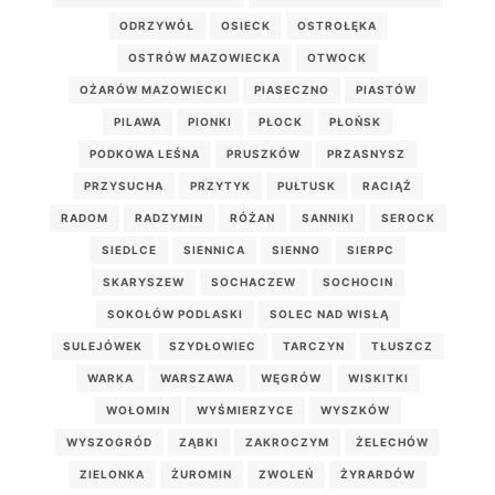
ODRZYWÓŁ
OSIECK
OSTROŁĘKA
OSTRÓW MAZOWIECKA
OTWOCK
OŻARÓW MAZOWIECKI
PIASECZNO
PIASTÓW
PILAWA
PIONKI
PŁOCK
PŁOŃSK
PODKOWA LEŚNA
PRUSZKÓW
PRZASNYSZ
PRZYSUCHA
PRZYTYK
PUŁTUSK
RACIĄŻ
RADOM
RADZYMIN
RÓŻAN
SANNIKI
SEROCK
SIEDLCE
SIENNICA
SIENNO
SIERPC
SKARYSZEW
SOCHACZEW
SOCHOCIN
SOKOŁÓW PODLASKI
SOLEC NAD WISŁĄ
SULEJÓWEK
SZYDŁOWIEC
TARCZYN
TŁUSZCZ
WARKA
WARSZAWA
WĘGRÓW
WISKITKI
WOŁOMIN
WYŚMIERZYCE
WYSZKÓW
WYSZOGRÓD
ZĄBKI
ZAKROCZYM
ŻELECHÓW
ZIELONKA
ŻUROMIN
ZWOLEŃ
ŻYRARDÓW