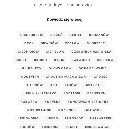
często jednymi z najbardziej…
Dowiedz się więcej
BIAŁOBRZEGI
BIEŻUŃ
BŁONIE
BODZANÓW
BROK
BRWINÓW
CEGŁÓW
CHORZELE
CIECHANÓW
CIEPIELÓW
CZERWIŃSK NAD WISŁĄ
DOBRE
DROBIN
GĄBIN
GARWOLIN
GIELNIÓW
GLINOJECK
GŁOWACZÓW
GÓRA KALWARIA
GOSTYNIN
GRODZISK MAZOWIECKI
GRÓJEC
HALINÓW
IŁŻA
JADÓW
JASTRZĄB
JEDLNIA-LETNISKO
JÓZEFÓW
KAŁUSZYN
KARCZEW
KOBYŁKA
KONSTANCIN-JEZIORNA
KOSÓW LACKI
KOZIENICE
LATOWICZ
LEGIONOWO
LIPSKO
LUBOWIDZ
ŁASKARZEW
ŁOCHÓW
ŁOMIANKI
ŁOSICE
MACIEJOWICE