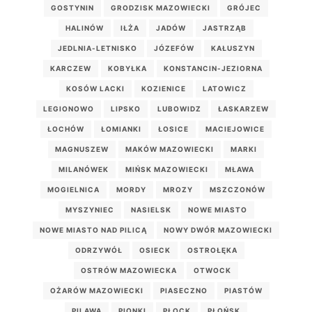
GOSTYNIN
GRODZISK MAZOWIECKI
GRÓJEC
HALINÓW
IŁŻA
JADÓW
JASTRZĄB
JEDLNIA-LETNISKO
JÓZEFÓW
KAŁUSZYN
KARCZEW
KOBYŁKA
KONSTANCIN-JEZIORNA
KOSÓW LACKI
KOZIENICE
LATOWICZ
LEGIONOWO
LIPSKO
LUBOWIDZ
ŁASKARZEW
ŁOCHÓW
ŁOMIANKI
ŁOSICE
MACIEJOWICE
MAGNUSZEW
MAKÓW MAZOWIECKI
MARKI
MILANÓWEK
MIŃSK MAZOWIECKI
MŁAWA
MOGIELNICA
MORDY
MROZY
MSZCZONÓW
MYSZYNIEC
NASIELSK
NOWE MIASTO
NOWE MIASTO NAD PILICĄ
NOWY DWÓR MAZOWIECKI
ODRZYWÓŁ
OSIECK
OSTROŁĘKA
OSTRÓW MAZOWIECKA
OTWOCK
OŻARÓW MAZOWIECKI
PIASECZNO
PIASTÓW
PILAWA
PIONKI
PŁOCK
PŁOŃSK