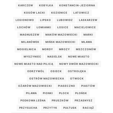
KARCZEW
KOBYŁKA
KONSTANCIN-JEZIORNA
KOSÓW LACKI
KOZIENICE
LATOWICZ
LEGIONOWO
LIPSKO
LUBOWIDZ
ŁASKARZEW
ŁOCHÓW
ŁOMIANKI
ŁOSICE
MACIEJOWICE
MAGNUSZEW
MAKÓW MAZOWIECKI
MARKI
MILANÓWEK
MIŃSK MAZOWIECKI
MŁAWA
MOGIELNICA
MORDY
MROZY
MSZCZONÓW
MYSZYNIEC
NASIELSK
NOWE MIASTO
NOWE MIASTO NAD PILICĄ
NOWY DWÓR MAZOWIECKI
ODRZYWÓŁ
OSIECK
OSTROŁĘKA
OSTRÓW MAZOWIECKA
OTWOCK
OŻARÓW MAZOWIECKI
PIASECZNO
PIASTÓW
PILAWA
PIONKI
PŁOCK
PŁOŃSK
PODKOWA LEŚNA
PRUSZKÓW
PRZASNYSZ
PRZYSUCHA
PRZYTYK
PUŁTUSK
RACIĄŻ