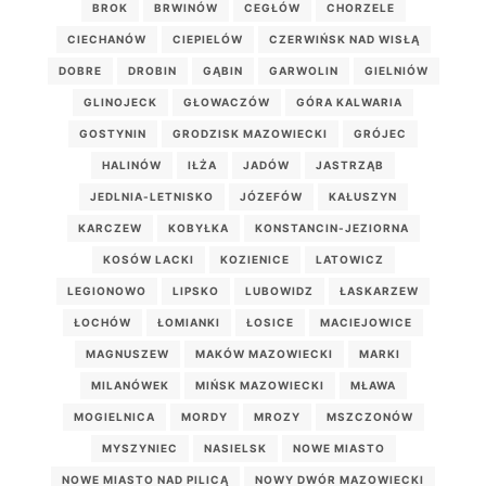
BROK
BRWINÓW
CEGŁÓW
CHORZELE
CIECHANÓW
CIEPIELÓW
CZERWIŃSK NAD WISŁĄ
DOBRE
DROBIN
GĄBIN
GARWOLIN
GIELNIÓW
GLINOJECK
GŁOWACZÓW
GÓRA KALWARIA
GOSTYNIN
GRODZISK MAZOWIECKI
GRÓJEC
HALINÓW
IŁŻA
JADÓW
JASTRZĄB
JEDLNIA-LETNISKO
JÓZEFÓW
KAŁUSZYN
KARCZEW
KOBYŁKA
KONSTANCIN-JEZIORNA
KOSÓW LACKI
KOZIENICE
LATOWICZ
LEGIONOWO
LIPSKO
LUBOWIDZ
ŁASKARZEW
ŁOCHÓW
ŁOMIANKI
ŁOSICE
MACIEJOWICE
MAGNUSZEW
MAKÓW MAZOWIECKI
MARKI
MILANÓWEK
MIŃSK MAZOWIECKI
MŁAWA
MOGIELNICA
MORDY
MROZY
MSZCZONÓW
MYSZYNIEC
NASIELSK
NOWE MIASTO
NOWE MIASTO NAD PILICĄ
NOWY DWÓR MAZOWIECKI