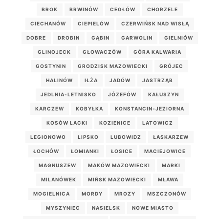
BROK
BRWINÓW
CEGŁÓW
CHORZELE
CIECHANÓW
CIEPIELÓW
CZERWIŃSK NAD WISŁĄ
DOBRE
DROBIN
GĄBIN
GARWOLIN
GIELNIÓW
GLINOJECK
GŁOWACZÓW
GÓRA KALWARIA
GOSTYNIN
GRODZISK MAZOWIECKI
GRÓJEC
HALINÓW
IŁŻA
JADÓW
JASTRZĄB
JEDLNIA-LETNISKO
JÓZEFÓW
KAŁUSZYN
KARCZEW
KOBYŁKA
KONSTANCIN-JEZIORNA
KOSÓW LACKI
KOZIENICE
LATOWICZ
LEGIONOWO
LIPSKO
LUBOWIDZ
ŁASKARZEW
ŁOCHÓW
ŁOMIANKI
ŁOSICE
MACIEJOWICE
MAGNUSZEW
MAKÓW MAZOWIECKI
MARKI
MILANÓWEK
MIŃSK MAZOWIECKI
MŁAWA
MOGIELNICA
MORDY
MROZY
MSZCZONÓW
MYSZYNIEC
NASIELSK
NOWE MIASTO