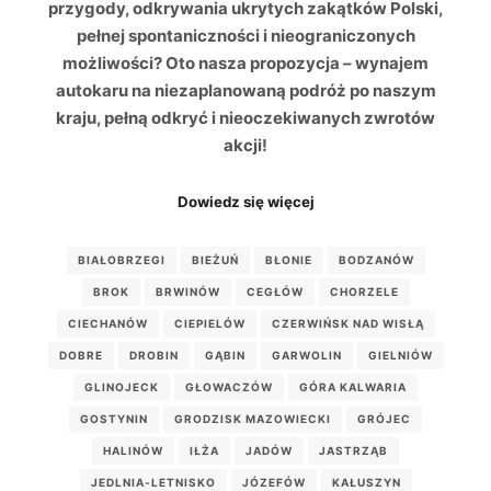
przygody, odkrywania ukrytych zakątków Polski,
pełnej spontaniczności i nieograniczonych
możliwości? Oto nasza propozycja – wynajem
autokaru na niezaplanowaną podróż po naszym
kraju, pełną odkryć i nieoczekiwanych zwrotów
akcji!
Dowiedz się więcej
BIAŁOBRZEGI
BIEŻUŃ
BŁONIE
BODZANÓW
BROK
BRWINÓW
CEGŁÓW
CHORZELE
CIECHANÓW
CIEPIELÓW
CZERWIŃSK NAD WISŁĄ
DOBRE
DROBIN
GĄBIN
GARWOLIN
GIELNIÓW
GLINOJECK
GŁOWACZÓW
GÓRA KALWARIA
GOSTYNIN
GRODZISK MAZOWIECKI
GRÓJEC
HALINÓW
IŁŻA
JADÓW
JASTRZĄB
JEDLNIA-LETNISKO
JÓZEFÓW
KAŁUSZYN