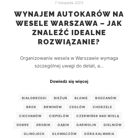
7 listopada 2023
WYNAJEM AUTOKARÓW NA
WESELE WARSZAWA – JAK
ZNALEŹĆ IDEALNE
ROZWIĄZANIE?
Organizowanie wesela w Warszawie wymaga
szczególnej uwagi do detali, a…
Dowiedz się więcej
BIAŁOBRZEGI
BIEŻUŃ
BŁONIE
BODZANÓW
BROK
BRWINÓW
CEGŁÓW
CHORZELE
CIECHANÓW
CIEPIELÓW
CZERWIŃSK NAD WISŁĄ
DOBRE
DROBIN
GĄBIN
GARWOLIN
GIELNIÓW
GLINOJECK
GŁOWACZÓW
GÓRA KALWARIA