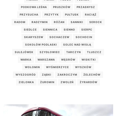
PODKOWA LEŚNA
PRUSZKÓW
PRZASNYSZ
PRZYSUCHA
PRZYTYK
PUŁTUSK
RACIĄŻ
RADOM
RADZYMIN
RÓŻAN
SANNIKI
SEROCK
SIEDLCE
SIENNICA
SIENNO
SIERPC
SKARYSZEW
SOCHACZEW
SOCHOCIN
SOKOŁÓW PODLASKI
SOLEC NAD WISŁĄ
SULEJÓWEK
SZYDŁOWIEC
TARCZYN
TŁUSZCZ
WARKA
WARSZAWA
WĘGRÓW
WISKITKI
WOŁOMIN
WYŚMIERZYCE
WYSZKÓW
WYSZOGRÓD
ZĄBKI
ZAKROCZYM
ŻELECHÓW
ZIELONKA
ŻUROMIN
ZWOLEŃ
ŻYRARDÓW