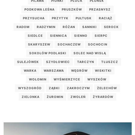
PILAWA
PIONKI
PŁOCK
PŁOŃSK
PODKOWA LEŚNA
PRUSZKÓW
PRZASNYSZ
PRZYSUCHA
PRZYTYK
PUŁTUSK
RACIĄŻ
RADOM
RADZYMIN
RÓŻAN
SANNIKI
SEROCK
SIEDLCE
SIENNICA
SIENNO
SIERPC
SKARYSZEW
SOCHACZEW
SOCHOCIN
SOKOŁÓW PODLASKI
SOLEC NAD WISŁĄ
SULEJÓWEK
SZYDŁOWIEC
TARCZYN
TŁUSZCZ
WARKA
WARSZAWA
WĘGRÓW
WISKITKI
WOŁOMIN
WYŚMIERZYCE
WYSZKÓW
WYSZOGRÓD
ZĄBKI
ZAKROCZYM
ŻELECHÓW
ZIELONKA
ŻUROMIN
ZWOLEŃ
ŻYRARDÓW