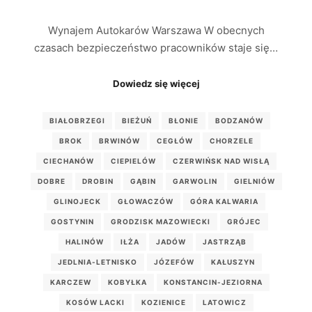
Wynajem Autokarów Warszawa W obecnych
czasach bezpieczeństwo pracowników staje się…
Dowiedz się więcej
BIAŁOBRZEGI
BIEŻUŃ
BŁONIE
BODZANÓW
BROK
BRWINÓW
CEGŁÓW
CHORZELE
CIECHANÓW
CIEPIELÓW
CZERWIŃSK NAD WISŁĄ
DOBRE
DROBIN
GĄBIN
GARWOLIN
GIELNIÓW
GLINOJECK
GŁOWACZÓW
GÓRA KALWARIA
GOSTYNIN
GRODZISK MAZOWIECKI
GRÓJEC
HALINÓW
IŁŻA
JADÓW
JASTRZĄB
JEDLNIA-LETNISKO
JÓZEFÓW
KAŁUSZYN
KARCZEW
KOBYŁKA
KONSTANCIN-JEZIORNA
KOSÓW LACKI
KOZIENICE
LATOWICZ