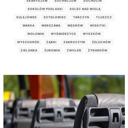
SKARYSZEW
SOCHACZEW
SOCHOCIN
SOKOŁÓW PODLASKI
SOLEC NAD WISŁĄ
SULEJÓWEK
SZYDŁOWIEC
TARCZYN
TŁUSZCZ
WARKA
WARSZAWA
WĘGRÓW
WISKITKI
WOŁOMIN
WYŚMIERZYCE
WYSZKÓW
WYSZOGRÓD
ZĄBKI
ZAKROCZYM
ŻELECHÓW
ZIELONKA
ŻUROMIN
ZWOLEŃ
ŻYRARDÓW