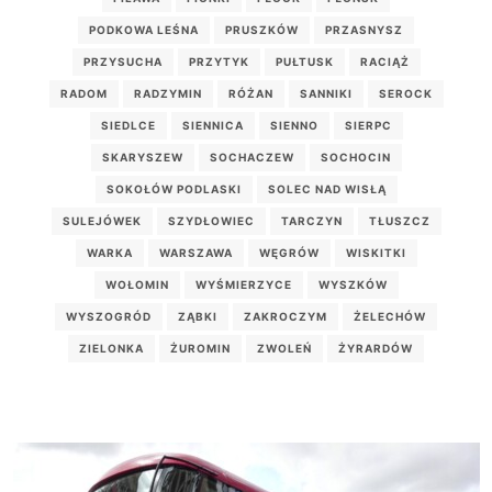
PODKOWA LEŚNA
PRUSZKÓW
PRZASNYSZ
PRZYSUCHA
PRZYTYK
PUŁTUSK
RACIĄŻ
RADOM
RADZYMIN
RÓŻAN
SANNIKI
SEROCK
SIEDLCE
SIENNICA
SIENNO
SIERPC
SKARYSZEW
SOCHACZEW
SOCHOCIN
SOKOŁÓW PODLASKI
SOLEC NAD WISŁĄ
SULEJÓWEK
SZYDŁOWIEC
TARCZYN
TŁUSZCZ
WARKA
WARSZAWA
WĘGRÓW
WISKITKI
WOŁOMIN
WYŚMIERZYCE
WYSZKÓW
WYSZOGRÓD
ZĄBKI
ZAKROCZYM
ŻELECHÓW
ZIELONKA
ŻUROMIN
ZWOLEŃ
ŻYRARDÓW