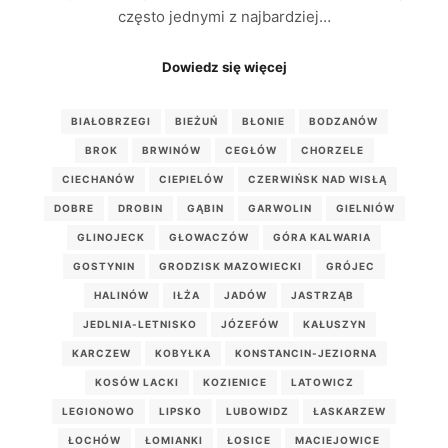
często jednymi z najbardziej…
Dowiedz się więcej
BIAŁOBRZEGI
BIEŻUŃ
BŁONIE
BODZANÓW
BROK
BRWINÓW
CEGŁÓW
CHORZELE
CIECHANÓW
CIEPIELÓW
CZERWIŃSK NAD WISŁĄ
DOBRE
DROBIN
GĄBIN
GARWOLIN
GIELNIÓW
GLINOJECK
GŁOWACZÓW
GÓRA KALWARIA
GOSTYNIN
GRODZISK MAZOWIECKI
GRÓJEC
HALINÓW
IŁŻA
JADÓW
JASTRZĄB
JEDLNIA-LETNISKO
JÓZEFÓW
KAŁUSZYN
KARCZEW
KOBYŁKA
KONSTANCIN-JEZIORNA
KOSÓW LACKI
KOZIENICE
LATOWICZ
LEGIONOWO
LIPSKO
LUBOWIDZ
ŁASKARZEW
ŁOCHÓW
ŁOMIANKI
ŁOSICE
MACIEJOWICE