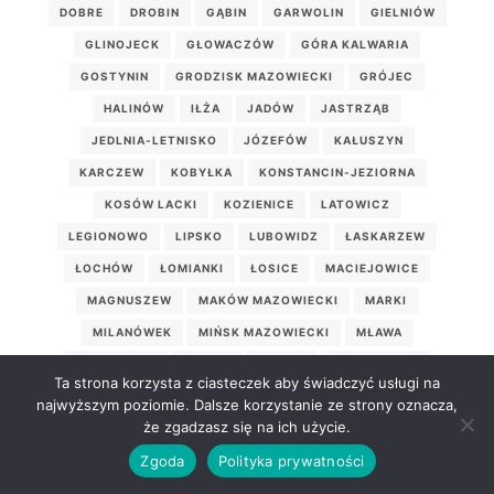
DOBRE
DROBIN
GĄBIN
GARWOLIN
GIELNIÓW
GLINOJECK
GŁOWACZÓW
GÓRA KALWARIA
GOSTYNIN
GRODZISK MAZOWIECKI
GRÓJEC
HALINÓW
IŁŻA
JADÓW
JASTRZĄB
JEDLNIA-LETNISKO
JÓZEFÓW
KAŁUSZYN
KARCZEW
KOBYŁKA
KONSTANCIN-JEZIORNA
KOSÓW LACKI
KOZIENICE
LATOWICZ
LEGIONOWO
LIPSKO
LUBOWIDZ
ŁASKARZEW
ŁOCHÓW
ŁOMIANKI
ŁOSICE
MACIEJOWICE
MAGNUSZEW
MAKÓW MAZOWIECKI
MARKI
MILANÓWEK
MIŃSK MAZOWIECKI
MŁAWA
MOGIELNICA
MORDY
MROZY
MSZCZONÓW
Ta strona korzysta z ciasteczek aby świadczyć usługi na
MYSZYNIEC
NASIELSK
NOWE MIASTO
najwyższym poziomie. Dalsze korzystanie ze strony oznacza,
że zgadzasz się na ich użycie.
NOWE MIASTO NAD PILICĄ
NOWY DWÓR MAZOWIECKI
Zgoda
Polityka prywatności
ODRZYWÓŁ
OSIECK
OSTROŁĘKA
OSTRÓW MAZOWIECKA
OTWOCK