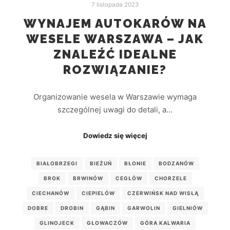
7 listopada 2023
WYNAJEM AUTOKARÓW NA
WESELE WARSZAWA – JAK
ZNALEŹĆ IDEALNE
ROZWIĄZANIE?
Organizowanie wesela w Warszawie wymaga
szczególnej uwagi do detali, a…
Dowiedz się więcej
BIAŁOBRZEGI
BIEŻUŃ
BŁONIE
BODZANÓW
BROK
BRWINÓW
CEGŁÓW
CHORZELE
CIECHANÓW
CIEPIELÓW
CZERWIŃSK NAD WISŁĄ
DOBRE
DROBIN
GĄBIN
GARWOLIN
GIELNIÓW
GLINOJECK
GŁOWACZÓW
GÓRA KALWARIA