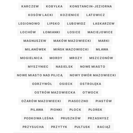
KARCZEW
KOBYŁKA
KONSTANCIN-JEZIORNA
KOSÓW LACKI
KOZIENICE
LATOWICZ
LEGIONOWO
LIPSKO
LUBOWIDZ
ŁASKARZEW
ŁOCHÓW
ŁOMIANKI
ŁOSICE
MACIEJOWICE
MAGNUSZEW
MAKÓW MAZOWIECKI
MARKI
MILANÓWEK
MIŃSK MAZOWIECKI
MŁAWA
MOGIELNICA
MORDY
MROZY
MSZCZONÓW
MYSZYNIEC
NASIELSK
NOWE MIASTO
NOWE MIASTO NAD PILICĄ
NOWY DWÓR MAZOWIECKI
ODRZYWÓŁ
OSIECK
OSTROŁĘKA
OSTRÓW MAZOWIECKA
OTWOCK
OŻARÓW MAZOWIECKI
PIASECZNO
PIASTÓW
PILAWA
PIONKI
PŁOCK
PŁOŃSK
PODKOWA LEŚNA
PRUSZKÓW
PRZASNYSZ
PRZYSUCHA
PRZYTYK
PUŁTUSK
RACIĄŻ