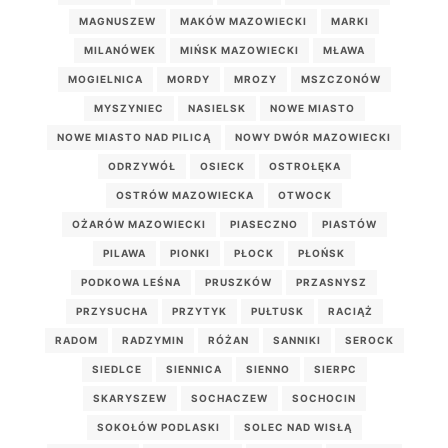
MAGNUSZEW
MAKÓW MAZOWIECKI
MARKI
MILANÓWEK
MIŃSK MAZOWIECKI
MŁAWA
MOGIELNICA
MORDY
MROZY
MSZCZONÓW
MYSZYNIEC
NASIELSK
NOWE MIASTO
NOWE MIASTO NAD PILICĄ
NOWY DWÓR MAZOWIECKI
ODRZYWÓŁ
OSIECK
OSTROŁĘKA
OSTRÓW MAZOWIECKA
OTWOCK
OŻARÓW MAZOWIECKI
PIASECZNO
PIASTÓW
PILAWA
PIONKI
PŁOCK
PŁOŃSK
PODKOWA LEŚNA
PRUSZKÓW
PRZASNYSZ
PRZYSUCHA
PRZYTYK
PUŁTUSK
RACIĄŻ
RADOM
RADZYMIN
RÓŻAN
SANNIKI
SEROCK
SIEDLCE
SIENNICA
SIENNO
SIERPC
SKARYSZEW
SOCHACZEW
SOCHOCIN
SOKOŁÓW PODLASKI
SOLEC NAD WISŁĄ