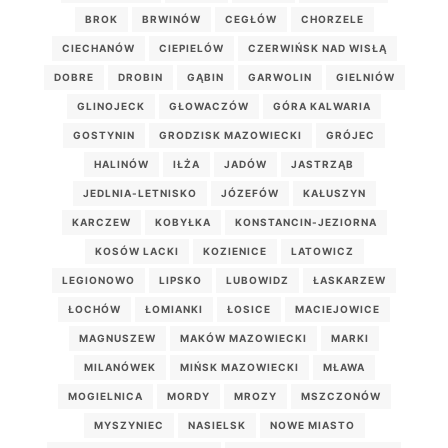
BROK
BRWINÓW
CEGŁÓW
CHORZELE
CIECHANÓW
CIEPIELÓW
CZERWIŃSK NAD WISŁĄ
DOBRE
DROBIN
GĄBIN
GARWOLIN
GIELNIÓW
GLINOJECK
GŁOWACZÓW
GÓRA KALWARIA
GOSTYNIN
GRODZISK MAZOWIECKI
GRÓJEC
HALINÓW
IŁŻA
JADÓW
JASTRZĄB
JEDLNIA-LETNISKO
JÓZEFÓW
KAŁUSZYN
KARCZEW
KOBYŁKA
KONSTANCIN-JEZIORNA
KOSÓW LACKI
KOZIENICE
LATOWICZ
LEGIONOWO
LIPSKO
LUBOWIDZ
ŁASKARZEW
ŁOCHÓW
ŁOMIANKI
ŁOSICE
MACIEJOWICE
MAGNUSZEW
MAKÓW MAZOWIECKI
MARKI
MILANÓWEK
MIŃSK MAZOWIECKI
MŁAWA
MOGIELNICA
MORDY
MROZY
MSZCZONÓW
MYSZYNIEC
NASIELSK
NOWE MIASTO