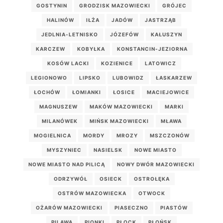
GOSTYNIN
GRODZISK MAZOWIECKI
GRÓJEC
HALINÓW
IŁŻA
JADÓW
JASTRZĄB
JEDLNIA-LETNISKO
JÓZEFÓW
KAŁUSZYN
KARCZEW
KOBYŁKA
KONSTANCIN-JEZIORNA
KOSÓW LACKI
KOZIENICE
LATOWICZ
LEGIONOWO
LIPSKO
LUBOWIDZ
ŁASKARZEW
ŁOCHÓW
ŁOMIANKI
ŁOSICE
MACIEJOWICE
MAGNUSZEW
MAKÓW MAZOWIECKI
MARKI
MILANÓWEK
MIŃSK MAZOWIECKI
MŁAWA
MOGIELNICA
MORDY
MROZY
MSZCZONÓW
MYSZYNIEC
NASIELSK
NOWE MIASTO
NOWE MIASTO NAD PILICĄ
NOWY DWÓR MAZOWIECKI
ODRZYWÓŁ
OSIECK
OSTROŁĘKA
OSTRÓW MAZOWIECKA
OTWOCK
OŻARÓW MAZOWIECKI
PIASECZNO
PIASTÓW
PILAWA
PIONKI
PŁOCK
PŁOŃSK