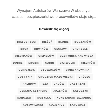
Wynajem Autokarów Warszawa W obecnych
czasach bezpieczeństwo pracowników staje się…
Dowiedz się więcej
BIAŁOBRZEGI
BIEŻUŃ
BŁONIE
BODZANÓW
BROK
BRWINÓW
CEGŁÓW
CHORZELE
CIECHANÓW
CIEPIELÓW
CZERWIŃSK NAD WISŁĄ
DOBRE
DROBIN
GĄBIN
GARWOLIN
GIELNIÓW
GLINOJECK
GŁOWACZÓW
GÓRA KALWARIA
GOSTYNIN
GRODZISK MAZOWIECKI
GRÓJEC
HALINÓW
IŁŻA
JADÓW
JASTRZĄB
JEDLNIA-LETNISKO
JÓZEFÓW
KAŁUSZYN
KARCZEW
KOBYŁKA
KONSTANCIN-JEZIORNA
KOSÓW LACKI
KOZIENICE
LATOWICZ