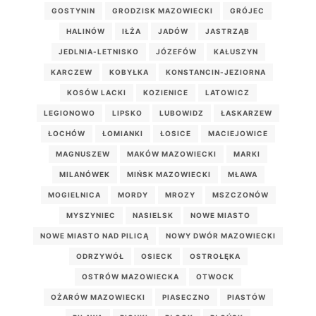
GOSTYNIN
GRODZISK MAZOWIECKI
GRÓJEC
HALINÓW
IŁŻA
JADÓW
JASTRZĄB
JEDLNIA-LETNISKO
JÓZEFÓW
KAŁUSZYN
KARCZEW
KOBYŁKA
KONSTANCIN-JEZIORNA
KOSÓW LACKI
KOZIENICE
LATOWICZ
LEGIONOWO
LIPSKO
LUBOWIDZ
ŁASKARZEW
ŁOCHÓW
ŁOMIANKI
ŁOSICE
MACIEJOWICE
MAGNUSZEW
MAKÓW MAZOWIECKI
MARKI
MILANÓWEK
MIŃSK MAZOWIECKI
MŁAWA
MOGIELNICA
MORDY
MROZY
MSZCZONÓW
MYSZYNIEC
NASIELSK
NOWE MIASTO
NOWE MIASTO NAD PILICĄ
NOWY DWÓR MAZOWIECKI
ODRZYWÓŁ
OSIECK
OSTROŁĘKA
OSTRÓW MAZOWIECKA
OTWOCK
OŻARÓW MAZOWIECKI
PIASECZNO
PIASTÓW