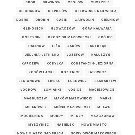
BROK
BRWINÓW
CEGŁÓW
CHORZELE
CIECHANÓW
CIEPIELÓW
CZERWIŃSK NAD WISŁĄ
DOBRE
DROBIN
GĄBIN
GARWOLIN
GIELNIÓW
GLINOJECK
GŁOWACZÓW
GÓRA KALWARIA
GOSTYNIN
GRODZISK MAZOWIECKI
GRÓJEC
HALINÓW
IŁŻA
JADÓW
JASTRZĄB
JEDLNIA-LETNISKO
JÓZEFÓW
KAŁUSZYN
KARCZEW
KOBYŁKA
KONSTANCIN-JEZIORNA
KOSÓW LACKI
KOZIENICE
LATOWICZ
LEGIONOWO
LIPSKO
LUBOWIDZ
ŁASKARZEW
ŁOCHÓW
ŁOMIANKI
ŁOSICE
MACIEJOWICE
MAGNUSZEW
MAKÓW MAZOWIECKI
MARKI
MILANÓWEK
MIŃSK MAZOWIECKI
MŁAWA
MOGIELNICA
MORDY
MROZY
MSZCZONÓW
MYSZYNIEC
NASIELSK
NOWE MIASTO
NOWE MIASTO NAD PILICĄ
NOWY DWÓR MAZOWIECKI