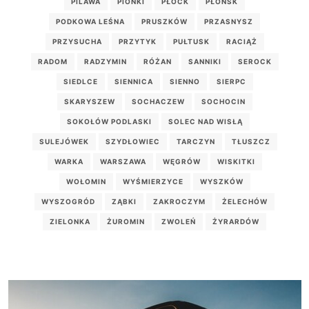
PILAWA
PIONKI
PŁOCK
PŁOŃSK
PODKOWA LEŚNA
PRUSZKÓW
PRZASNYSZ
PRZYSUCHA
PRZYTYK
PUŁTUSK
RACIĄŻ
RADOM
RADZYMIN
RÓŻAN
SANNIKI
SEROCK
SIEDLCE
SIENNICA
SIENNO
SIERPC
SKARYSZEW
SOCHACZEW
SOCHOCIN
SOKOŁÓW PODLASKI
SOLEC NAD WISŁĄ
SULEJÓWEK
SZYDŁOWIEC
TARCZYN
TŁUSZCZ
WARKA
WARSZAWA
WĘGRÓW
WISKITKI
WOŁOMIN
WYŚMIERZYCE
WYSZKÓW
WYSZOGRÓD
ZĄBKI
ZAKROCZYM
ŻELECHÓW
ZIELONKA
ŻUROMIN
ZWOLEŃ
ŻYRARDÓW