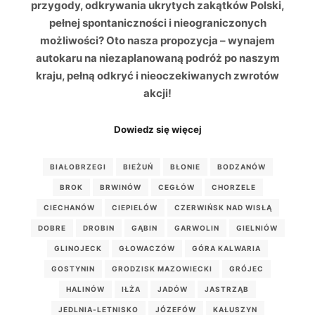
przygody, odkrywania ukrytych zakątków Polski,
pełnej spontaniczności i nieograniczonych
możliwości? Oto nasza propozycja – wynajem
autokaru na niezaplanowaną podróż po naszym
kraju, pełną odkryć i nieoczekiwanych zwrotów
akcji!
Dowiedz się więcej
BIAŁOBRZEGI
BIEŻUŃ
BŁONIE
BODZANÓW
BROK
BRWINÓW
CEGŁÓW
CHORZELE
CIECHANÓW
CIEPIELÓW
CZERWIŃSK NAD WISŁĄ
DOBRE
DROBIN
GĄBIN
GARWOLIN
GIELNIÓW
GLINOJECK
GŁOWACZÓW
GÓRA KALWARIA
GOSTYNIN
GRODZISK MAZOWIECKI
GRÓJEC
HALINÓW
IŁŻA
JADÓW
JASTRZĄB
JEDLNIA-LETNISKO
JÓZEFÓW
KAŁUSZYN