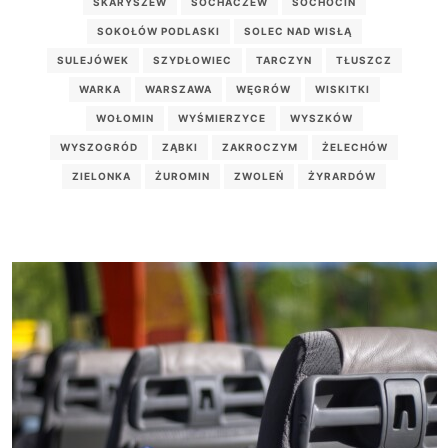
SKARYSZEW
SOCHACZEW
SOCHOCIN
SOKOŁÓW PODLASKI
SOLEC NAD WISŁĄ
SULEJÓWEK
SZYDŁOWIEC
TARCZYN
TŁUSZCZ
WARKA
WARSZAWA
WĘGRÓW
WISKITKI
WOŁOMIN
WYŚMIERZYCE
WYSZKÓW
WYSZOGRÓD
ZĄBKI
ZAKROCZYM
ŻELECHÓW
ZIELONKA
ŻUROMIN
ZWOLEŃ
ŻYRARDÓW