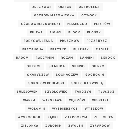
ODRZYWÓŁ
OSIECK
OSTROŁĘKA
OSTRÓW MAZOWIECKA
OTWOCK
OŻARÓW MAZOWIECKI
PIASECZNO
PIASTÓW
PILAWA
PIONKI
PŁOCK
PŁOŃSK
PODKOWA LEŚNA
PRUSZKÓW
PRZASNYSZ
PRZYSUCHA
PRZYTYK
PUŁTUSK
RACIĄŻ
RADOM
RADZYMIN
RÓŻAN
SANNIKI
SEROCK
SIEDLCE
SIENNICA
SIENNO
SIERPC
SKARYSZEW
SOCHACZEW
SOCHOCIN
SOKOŁÓW PODLASKI
SOLEC NAD WISŁĄ
SULEJÓWEK
SZYDŁOWIEC
TARCZYN
TŁUSZCZ
WARKA
WARSZAWA
WĘGRÓW
WISKITKI
WOŁOMIN
WYŚMIERZYCE
WYSZKÓW
WYSZOGRÓD
ZĄBKI
ZAKROCZYM
ŻELECHÓW
ZIELONKA
ŻUROMIN
ZWOLEŃ
ŻYRARDÓW