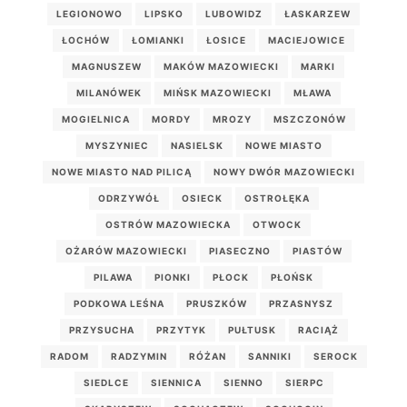
LEGIONOWO
LIPSKO
LUBOWIDZ
ŁASKARZEW
ŁOCHÓW
ŁOMIANKI
ŁOSICE
MACIEJOWICE
MAGNUSZEW
MAKÓW MAZOWIECKI
MARKI
MILANÓWEK
MIŃSK MAZOWIECKI
MŁAWA
MOGIELNICA
MORDY
MROZY
MSZCZONÓW
MYSZYNIEC
NASIELSK
NOWE MIASTO
NOWE MIASTO NAD PILICĄ
NOWY DWÓR MAZOWIECKI
ODRZYWÓŁ
OSIECK
OSTROŁĘKA
OSTRÓW MAZOWIECKA
OTWOCK
OŻARÓW MAZOWIECKI
PIASECZNO
PIASTÓW
PILAWA
PIONKI
PŁOCK
PŁOŃSK
PODKOWA LEŚNA
PRUSZKÓW
PRZASNYSZ
PRZYSUCHA
PRZYTYK
PUŁTUSK
RACIĄŻ
RADOM
RADZYMIN
RÓŻAN
SANNIKI
SEROCK
SIEDLCE
SIENNICA
SIENNO
SIERPC