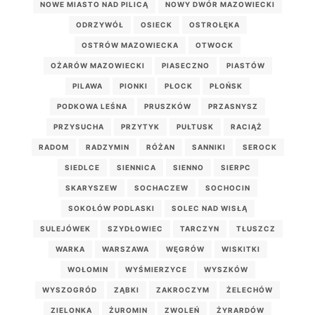
NOWE MIASTO NAD PILICĄ
NOWY DWÓR MAZOWIECKI
ODRZYWÓŁ
OSIECK
OSTROŁĘKA
OSTRÓW MAZOWIECKA
OTWOCK
OŻARÓW MAZOWIECKI
PIASECZNO
PIASTÓW
PILAWA
PIONKI
PŁOCK
PŁOŃSK
PODKOWA LEŚNA
PRUSZKÓW
PRZASNYSZ
PRZYSUCHA
PRZYTYK
PUŁTUSK
RACIĄŻ
RADOM
RADZYMIN
RÓŻAN
SANNIKI
SEROCK
SIEDLCE
SIENNICA
SIENNO
SIERPC
SKARYSZEW
SOCHACZEW
SOCHOCIN
SOKOŁÓW PODLASKI
SOLEC NAD WISŁĄ
SULEJÓWEK
SZYDŁOWIEC
TARCZYN
TŁUSZCZ
WARKA
WARSZAWA
WĘGRÓW
WISKITKI
WOŁOMIN
WYŚMIERZYCE
WYSZKÓW
WYSZOGRÓD
ZĄBKI
ZAKROCZYM
ŻELECHÓW
ZIELONKA
ŻUROMIN
ZWOLEŃ
ŻYRARDÓW