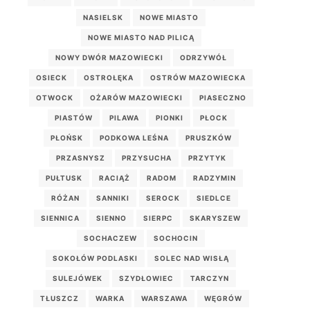
NASIELSK
NOWE MIASTO
NOWE MIASTO NAD PILICĄ
NOWY DWÓR MAZOWIECKI
ODRZYWÓŁ
OSIECK
OSTROŁĘKA
OSTRÓW MAZOWIECKA
OTWOCK
OŻARÓW MAZOWIECKI
PIASECZNO
PIASTÓW
PILAWA
PIONKI
PŁOCK
PŁOŃSK
PODKOWA LEŚNA
PRUSZKÓW
PRZASNYSZ
PRZYSUCHA
PRZYTYK
PUŁTUSK
RACIĄŻ
RADOM
RADZYMIN
RÓŻAN
SANNIKI
SEROCK
SIEDLCE
SIENNICA
SIENNO
SIERPC
SKARYSZEW
SOCHACZEW
SOCHOCIN
SOKOŁÓW PODLASKI
SOLEC NAD WISŁĄ
SULEJÓWEK
SZYDŁOWIEC
TARCZYN
TŁUSZCZ
WARKA
WARSZAWA
WĘGRÓW