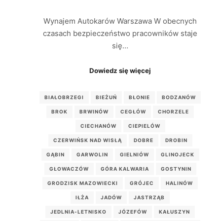
Wynajem Autokarów Warszawa W obecnych
czasach bezpieczeństwo pracowników staje
się…
Dowiedz się więcej
BIAŁOBRZEGI
BIEŻUŃ
BŁONIE
BODZANÓW
BROK
BRWINÓW
CEGŁÓW
CHORZELE
CIECHANÓW
CIEPIELÓW
CZERWIŃSK NAD WISŁĄ
DOBRE
DROBIN
GĄBIN
GARWOLIN
GIELNIÓW
GLINOJECK
GŁOWACZÓW
GÓRA KALWARIA
GOSTYNIN
GRODZISK MAZOWIECKI
GRÓJEC
HALINÓW
IŁŻA
JADÓW
JASTRZĄB
JEDLNIA-LETNISKO
JÓZEFÓW
KAŁUSZYN