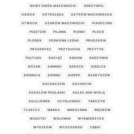
NOWY DWÓR MAZOWIECKI
ODRZYWÓŁ
OSIECK
OSTROŁĘKA
OSTRÓW MAZOWIECKA
OTWOCK
OŻARÓW MAZOWIECKI
PIASECZNO
PIASTÓW
PILAWA
PIONKI
PŁOCK
PŁOŃSK
PODKOWA LEŚNA
PRUSZKÓW
PRZASNYSZ
PRZYSUCHA
PRZYTYK
PUŁTUSK
RACIĄŻ
RADOM
RADZYMIN
RÓŻAN
SANNIKI
SEROCK
SIEDLCE
SIENNICA
SIENNO
SIERPC
SKARYSZEW
SOCHACZEW
SOCHOCIN
SOKOŁÓW PODLASKI
SOLEC NAD WISŁĄ
SULEJÓWEK
SZYDŁOWIEC
TARCZYN
TŁUSZCZ
WARKA
WARSZAWA
WĘGRÓW
WISKITKI
WOŁOMIN
WYŚMIERZYCE
WYSZKÓW
WYSZOGRÓD
ZĄBKI