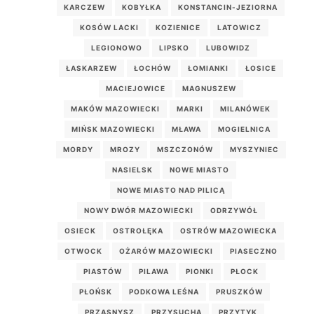
KARCZEW
KOBYŁKA
KONSTANCIN-JEZIORNA
KOSÓW LACKI
KOZIENICE
LATOWICZ
LEGIONOWO
LIPSKO
LUBOWIDZ
ŁASKARZEW
ŁOCHÓW
ŁOMIANKI
ŁOSICE
MACIEJOWICE
MAGNUSZEW
MAKÓW MAZOWIECKI
MARKI
MILANÓWEK
MIŃSK MAZOWIECKI
MŁAWA
MOGIELNICA
MORDY
MROZY
MSZCZONÓW
MYSZYNIEC
NASIELSK
NOWE MIASTO
NOWE MIASTO NAD PILICĄ
NOWY DWÓR MAZOWIECKI
ODRZYWÓŁ
OSIECK
OSTROŁĘKA
OSTRÓW MAZOWIECKA
OTWOCK
OŻARÓW MAZOWIECKI
PIASECZNO
PIASTÓW
PILAWA
PIONKI
PŁOCK
PŁOŃSK
PODKOWA LEŚNA
PRUSZKÓW
PRZASNYSZ
PRZYSUCHA
PRZYTYK