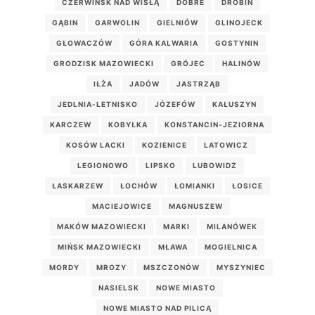
CZERWIŃSK NAD WISŁĄ
DOBRE
DROBIN
GĄBIN
GARWOLIN
GIELNIÓW
GLINOJECK
GŁOWACZÓW
GÓRA KALWARIA
GOSTYNIN
GRODZISK MAZOWIECKI
GRÓJEC
HALINÓW
IŁŻA
JADÓW
JASTRZĄB
JEDLNIA-LETNISKO
JÓZEFÓW
KAŁUSZYN
KARCZEW
KOBYŁKA
KONSTANCIN-JEZIORNA
KOSÓW LACKI
KOZIENICE
LATOWICZ
LEGIONOWO
LIPSKO
LUBOWIDZ
ŁASKARZEW
ŁOCHÓW
ŁOMIANKI
ŁOSICE
MACIEJOWICE
MAGNUSZEW
MAKÓW MAZOWIECKI
MARKI
MILANÓWEK
MIŃSK MAZOWIECKI
MŁAWA
MOGIELNICA
MORDY
MROZY
MSZCZONÓW
MYSZYNIEC
NASIELSK
NOWE MIASTO
NOWE MIASTO NAD PILICĄ