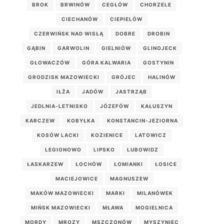
BROK
BRWINÓW
CEGŁÓW
CHORZELE
CIECHANÓW
CIEPIELÓW
CZERWIŃSK NAD WISŁĄ
DOBRE
DROBIN
GĄBIN
GARWOLIN
GIELNIÓW
GLINOJECK
GŁOWACZÓW
GÓRA KALWARIA
GOSTYNIN
GRODZISK MAZOWIECKI
GRÓJEC
HALINÓW
IŁŻA
JADÓW
JASTRZĄB
JEDLNIA-LETNISKO
JÓZEFÓW
KAŁUSZYN
KARCZEW
KOBYŁKA
KONSTANCIN-JEZIORNA
KOSÓW LACKI
KOZIENICE
LATOWICZ
LEGIONOWO
LIPSKO
LUBOWIDZ
ŁASKARZEW
ŁOCHÓW
ŁOMIANKI
ŁOSICE
MACIEJOWICE
MAGNUSZEW
MAKÓW MAZOWIECKI
MARKI
MILANÓWEK
MIŃSK MAZOWIECKI
MŁAWA
MOGIELNICA
MORDY
MROZY
MSZCZONÓW
MYSZYNIEC