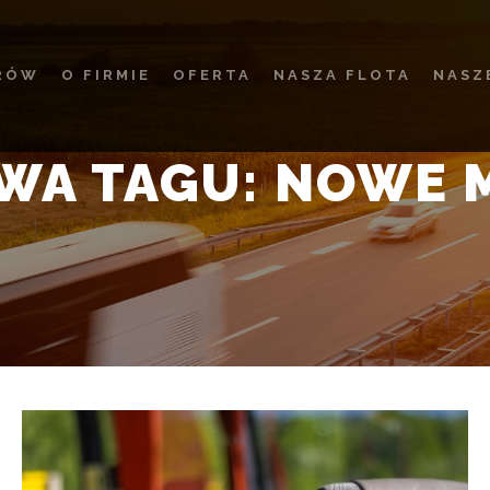
RÓW
O FIRMIE
OFERTA
NASZA FLOTA
NASZ
WA TAGU:
NOWE 