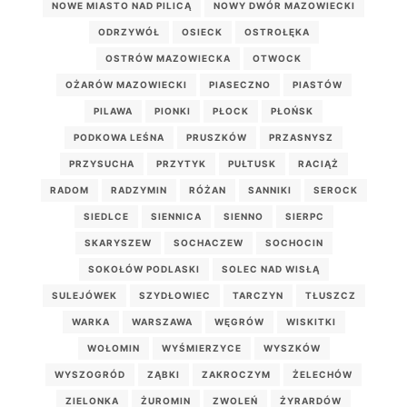
NOWE MIASTO NAD PILICĄ
NOWY DWÓR MAZOWIECKI
ODRZYWÓŁ
OSIECK
OSTROŁĘKA
OSTRÓW MAZOWIECKA
OTWOCK
OŻARÓW MAZOWIECKI
PIASECZNO
PIASTÓW
PILAWA
PIONKI
PŁOCK
PŁOŃSK
PODKOWA LEŚNA
PRUSZKÓW
PRZASNYSZ
PRZYSUCHA
PRZYTYK
PUŁTUSK
RACIĄŻ
RADOM
RADZYMIN
RÓŻAN
SANNIKI
SEROCK
SIEDLCE
SIENNICA
SIENNO
SIERPC
SKARYSZEW
SOCHACZEW
SOCHOCIN
SOKOŁÓW PODLASKI
SOLEC NAD WISŁĄ
SULEJÓWEK
SZYDŁOWIEC
TARCZYN
TŁUSZCZ
WARKA
WARSZAWA
WĘGRÓW
WISKITKI
WOŁOMIN
WYŚMIERZYCE
WYSZKÓW
WYSZOGRÓD
ZĄBKI
ZAKROCZYM
ŻELECHÓW
ZIELONKA
ŻUROMIN
ZWOLEŃ
ŻYRARDÓW