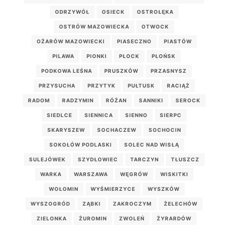
ODRZYWÓŁ
OSIECK
OSTROŁĘKA
OSTRÓW MAZOWIECKA
OTWOCK
OŻARÓW MAZOWIECKI
PIASECZNO
PIASTÓW
PILAWA
PIONKI
PŁOCK
PŁOŃSK
PODKOWA LEŚNA
PRUSZKÓW
PRZASNYSZ
PRZYSUCHA
PRZYTYK
PUŁTUSK
RACIĄŻ
RADOM
RADZYMIN
RÓŻAN
SANNIKI
SEROCK
SIEDLCE
SIENNICA
SIENNO
SIERPC
SKARYSZEW
SOCHACZEW
SOCHOCIN
SOKOŁÓW PODLASKI
SOLEC NAD WISŁĄ
SULEJÓWEK
SZYDŁOWIEC
TARCZYN
TŁUSZCZ
WARKA
WARSZAWA
WĘGRÓW
WISKITKI
WOŁOMIN
WYŚMIERZYCE
WYSZKÓW
WYSZOGRÓD
ZĄBKI
ZAKROCZYM
ŻELECHÓW
ZIELONKA
ŻUROMIN
ZWOLEŃ
ŻYRARDÓW