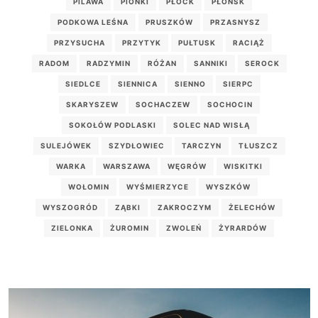
PILAWA
PIONKI
PŁOCK
PŁOŃSK
PODKOWA LEŚNA
PRUSZKÓW
PRZASNYSZ
PRZYSUCHA
PRZYTYK
PUŁTUSK
RACIĄŻ
RADOM
RADZYMIN
RÓŻAN
SANNIKI
SEROCK
SIEDLCE
SIENNICA
SIENNO
SIERPC
SKARYSZEW
SOCHACZEW
SOCHOCIN
SOKOŁÓW PODLASKI
SOLEC NAD WISŁĄ
SULEJÓWEK
SZYDŁOWIEC
TARCZYN
TŁUSZCZ
WARKA
WARSZAWA
WĘGRÓW
WISKITKI
WOŁOMIN
WYŚMIERZYCE
WYSZKÓW
WYSZOGRÓD
ZĄBKI
ZAKROCZYM
ŻELECHÓW
ZIELONKA
ŻUROMIN
ZWOLEŃ
ŻYRARDÓW