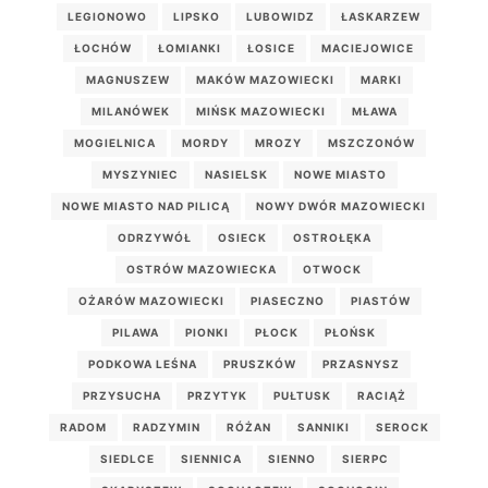
LEGIONOWO
LIPSKO
LUBOWIDZ
ŁASKARZEW
ŁOCHÓW
ŁOMIANKI
ŁOSICE
MACIEJOWICE
MAGNUSZEW
MAKÓW MAZOWIECKI
MARKI
MILANÓWEK
MIŃSK MAZOWIECKI
MŁAWA
MOGIELNICA
MORDY
MROZY
MSZCZONÓW
MYSZYNIEC
NASIELSK
NOWE MIASTO
NOWE MIASTO NAD PILICĄ
NOWY DWÓR MAZOWIECKI
ODRZYWÓŁ
OSIECK
OSTROŁĘKA
OSTRÓW MAZOWIECKA
OTWOCK
OŻARÓW MAZOWIECKI
PIASECZNO
PIASTÓW
PILAWA
PIONKI
PŁOCK
PŁOŃSK
PODKOWA LEŚNA
PRUSZKÓW
PRZASNYSZ
PRZYSUCHA
PRZYTYK
PUŁTUSK
RACIĄŻ
RADOM
RADZYMIN
RÓŻAN
SANNIKI
SEROCK
SIEDLCE
SIENNICA
SIENNO
SIERPC