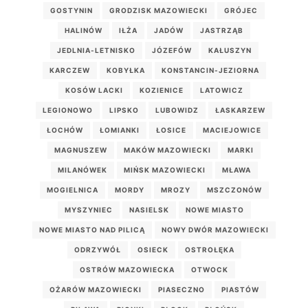
GOSTYNIN
GRODZISK MAZOWIECKI
GRÓJEC
HALINÓW
IŁŻA
JADÓW
JASTRZĄB
JEDLNIA-LETNISKO
JÓZEFÓW
KAŁUSZYN
KARCZEW
KOBYŁKA
KONSTANCIN-JEZIORNA
KOSÓW LACKI
KOZIENICE
LATOWICZ
LEGIONOWO
LIPSKO
LUBOWIDZ
ŁASKARZEW
ŁOCHÓW
ŁOMIANKI
ŁOSICE
MACIEJOWICE
MAGNUSZEW
MAKÓW MAZOWIECKI
MARKI
MILANÓWEK
MIŃSK MAZOWIECKI
MŁAWA
MOGIELNICA
MORDY
MROZY
MSZCZONÓW
MYSZYNIEC
NASIELSK
NOWE MIASTO
NOWE MIASTO NAD PILICĄ
NOWY DWÓR MAZOWIECKI
ODRZYWÓŁ
OSIECK
OSTROŁĘKA
OSTRÓW MAZOWIECKA
OTWOCK
OŻARÓW MAZOWIECKI
PIASECZNO
PIASTÓW