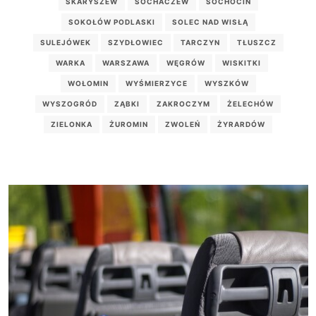
SKARYSZEW
SOCHACZEW
SOCHOCIN
SOKOŁÓW PODLASKI
SOLEC NAD WISŁĄ
SULEJÓWEK
SZYDŁOWIEC
TARCZYN
TŁUSZCZ
WARKA
WARSZAWA
WĘGRÓW
WISKITKI
WOŁOMIN
WYŚMIERZYCE
WYSZKÓW
WYSZOGRÓD
ZĄBKI
ZAKROCZYM
ŻELECHÓW
ZIELONKA
ŻUROMIN
ZWOLEŃ
ŻYRARDÓW