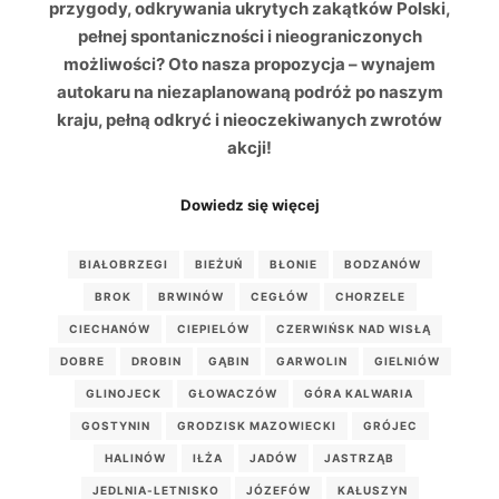
przygody, odkrywania ukrytych zakątków Polski,
pełnej spontaniczności i nieograniczonych
możliwości? Oto nasza propozycja – wynajem
autokaru na niezaplanowaną podróż po naszym
kraju, pełną odkryć i nieoczekiwanych zwrotów
akcji!
Dowiedz się więcej
BIAŁOBRZEGI
BIEŻUŃ
BŁONIE
BODZANÓW
BROK
BRWINÓW
CEGŁÓW
CHORZELE
CIECHANÓW
CIEPIELÓW
CZERWIŃSK NAD WISŁĄ
DOBRE
DROBIN
GĄBIN
GARWOLIN
GIELNIÓW
GLINOJECK
GŁOWACZÓW
GÓRA KALWARIA
GOSTYNIN
GRODZISK MAZOWIECKI
GRÓJEC
HALINÓW
IŁŻA
JADÓW
JASTRZĄB
JEDLNIA-LETNISKO
JÓZEFÓW
KAŁUSZYN