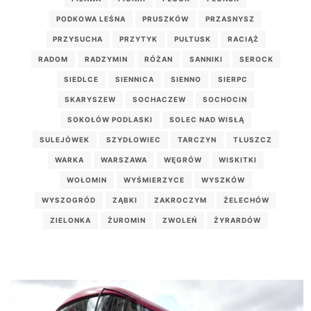
PODKOWA LEŚNA
PRUSZKÓW
PRZASNYSZ
PRZYSUCHA
PRZYTYK
PUŁTUSK
RACIĄŻ
RADOM
RADZYMIN
RÓŻAN
SANNIKI
SEROCK
SIEDLCE
SIENNICA
SIENNO
SIERPC
SKARYSZEW
SOCHACZEW
SOCHOCIN
SOKOŁÓW PODLASKI
SOLEC NAD WISŁĄ
SULEJÓWEK
SZYDŁOWIEC
TARCZYN
TŁUSZCZ
WARKA
WARSZAWA
WĘGRÓW
WISKITKI
WOŁOMIN
WYŚMIERZYCE
WYSZKÓW
WYSZOGRÓD
ZĄBKI
ZAKROCZYM
ŻELECHÓW
ZIELONKA
ŻUROMIN
ZWOLEŃ
ŻYRARDÓW