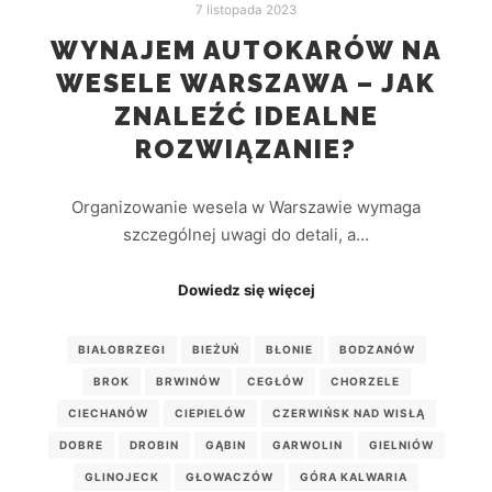
7 listopada 2023
WYNAJEM AUTOKARÓW NA
WESELE WARSZAWA – JAK
ZNALEŹĆ IDEALNE
ROZWIĄZANIE?
Organizowanie wesela w Warszawie wymaga
szczególnej uwagi do detali, a…
Dowiedz się więcej
BIAŁOBRZEGI
BIEŻUŃ
BŁONIE
BODZANÓW
BROK
BRWINÓW
CEGŁÓW
CHORZELE
CIECHANÓW
CIEPIELÓW
CZERWIŃSK NAD WISŁĄ
DOBRE
DROBIN
GĄBIN
GARWOLIN
GIELNIÓW
GLINOJECK
GŁOWACZÓW
GÓRA KALWARIA