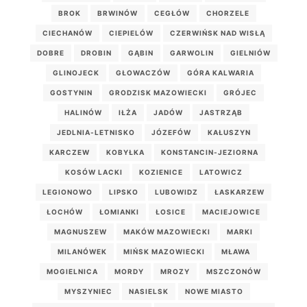
BROK
BRWINÓW
CEGŁÓW
CHORZELE
CIECHANÓW
CIEPIELÓW
CZERWIŃSK NAD WISŁĄ
DOBRE
DROBIN
GĄBIN
GARWOLIN
GIELNIÓW
GLINOJECK
GŁOWACZÓW
GÓRA KALWARIA
GOSTYNIN
GRODZISK MAZOWIECKI
GRÓJEC
HALINÓW
IŁŻA
JADÓW
JASTRZĄB
JEDLNIA-LETNISKO
JÓZEFÓW
KAŁUSZYN
KARCZEW
KOBYŁKA
KONSTANCIN-JEZIORNA
KOSÓW LACKI
KOZIENICE
LATOWICZ
LEGIONOWO
LIPSKO
LUBOWIDZ
ŁASKARZEW
ŁOCHÓW
ŁOMIANKI
ŁOSICE
MACIEJOWICE
MAGNUSZEW
MAKÓW MAZOWIECKI
MARKI
MILANÓWEK
MIŃSK MAZOWIECKI
MŁAWA
MOGIELNICA
MORDY
MROZY
MSZCZONÓW
MYSZYNIEC
NASIELSK
NOWE MIASTO