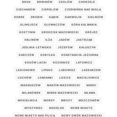
BROK
BRWINÓW
CEGŁÓW
CHORZELE
CIECHANÓW
CIEPIELÓW
CZERWIŃSK NAD WISŁĄ
DOBRE
DROBIN
GĄBIN
GARWOLIN
GIELNIÓW
GLINOJECK
GŁOWACZÓW
GÓRA KALWARIA
GOSTYNIN
GRODZISK MAZOWIECKI
GRÓJEC
HALINÓW
IŁŻA
JADÓW
JASTRZĄB
JEDLNIA-LETNISKO
JÓZEFÓW
KAŁUSZYN
KARCZEW
KOBYŁKA
KONSTANCIN-JEZIORNA
KOSÓW LACKI
KOZIENICE
LATOWICZ
LEGIONOWO
LIPSKO
LUBOWIDZ
ŁASKARZEW
ŁOCHÓW
ŁOMIANKI
ŁOSICE
MACIEJOWICE
MAGNUSZEW
MAKÓW MAZOWIECKI
MARKI
MILANÓWEK
MIŃSK MAZOWIECKI
MŁAWA
MOGIELNICA
MORDY
MROZY
MSZCZONÓW
MYSZYNIEC
NASIELSK
NOWE MIASTO
NOWE MIASTO NAD PILICĄ
NOWY DWÓR MAZOWIECKI