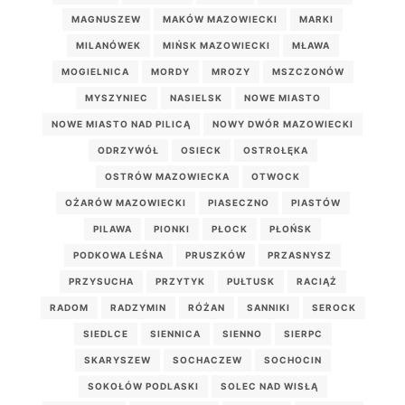
MAGNUSZEW
MAKÓW MAZOWIECKI
MARKI
MILANÓWEK
MIŃSK MAZOWIECKI
MŁAWA
MOGIELNICA
MORDY
MROZY
MSZCZONÓW
MYSZYNIEC
NASIELSK
NOWE MIASTO
NOWE MIASTO NAD PILICĄ
NOWY DWÓR MAZOWIECKI
ODRZYWÓŁ
OSIECK
OSTROŁĘKA
OSTRÓW MAZOWIECKA
OTWOCK
OŻARÓW MAZOWIECKI
PIASECZNO
PIASTÓW
PILAWA
PIONKI
PŁOCK
PŁOŃSK
PODKOWA LEŚNA
PRUSZKÓW
PRZASNYSZ
PRZYSUCHA
PRZYTYK
PUŁTUSK
RACIĄŻ
RADOM
RADZYMIN
RÓŻAN
SANNIKI
SEROCK
SIEDLCE
SIENNICA
SIENNO
SIERPC
SKARYSZEW
SOCHACZEW
SOCHOCIN
SOKOŁÓW PODLASKI
SOLEC NAD WISŁĄ