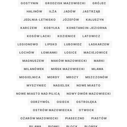
GOSTYNIN
GRODZISK MAZOWIECKI
GRÓJEC
HALINÓW
IŁŻA
JADÓW
JASTRZĄB
JEDLNIA-LETNISKO
JÓZEFÓW
KAŁUSZYN
KARCZEW
KOBYŁKA
KONSTANCIN-JEZIORNA
KOSÓW LACKI
KOZIENICE
LATOWICZ
LEGIONOWO
LIPSKO
LUBOWIDZ
ŁASKARZEW
ŁOCHÓW
ŁOMIANKI
ŁOSICE
MACIEJOWICE
MAGNUSZEW
MAKÓW MAZOWIECKI
MARKI
MILANÓWEK
MIŃSK MAZOWIECKI
MŁAWA
MOGIELNICA
MORDY
MROZY
MSZCZONÓW
MYSZYNIEC
NASIELSK
NOWE MIASTO
NOWE MIASTO NAD PILICĄ
NOWY DWÓR MAZOWIECKI
ODRZYWÓŁ
OSIECK
OSTROŁĘKA
OSTRÓW MAZOWIECKA
OTWOCK
OŻARÓW MAZOWIECKI
PIASECZNO
PIASTÓW
PILAWA
PIONKI
PŁOCK
PŁOŃSK