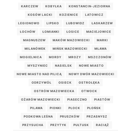
KARCZEW
KOBYŁKA
KONSTANCIN-JEZIORNA
KOSÓW LACKI
KOZIENICE
LATOWICZ
LEGIONOWO
LIPSKO
LUBOWIDZ
ŁASKARZEW
ŁOCHÓW
ŁOMIANKI
ŁOSICE
MACIEJOWICE
MAGNUSZEW
MAKÓW MAZOWIECKI
MARKI
MILANÓWEK
MIŃSK MAZOWIECKI
MŁAWA
MOGIELNICA
MORDY
MROZY
MSZCZONÓW
MYSZYNIEC
NASIELSK
NOWE MIASTO
NOWE MIASTO NAD PILICĄ
NOWY DWÓR MAZOWIECKI
ODRZYWÓŁ
OSIECK
OSTROŁĘKA
OSTRÓW MAZOWIECKA
OTWOCK
OŻARÓW MAZOWIECKI
PIASECZNO
PIASTÓW
PILAWA
PIONKI
PŁOCK
PŁOŃSK
PODKOWA LEŚNA
PRUSZKÓW
PRZASNYSZ
PRZYSUCHA
PRZYTYK
PUŁTUSK
RACIĄŻ