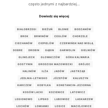
często jednymi z najbardziej…
Dowiedz się więcej
BIAŁOBRZEGI
BIEŻUŃ
BŁONIE
BODZANÓW
BROK
BRWINÓW
CEGŁÓW
CHORZELE
CIECHANÓW
CIEPIELÓW
CZERWIŃSK NAD WISŁĄ
DOBRE
DROBIN
GĄBIN
GARWOLIN
GIELNIÓW
GLINOJECK
GŁOWACZÓW
GÓRA KALWARIA
GOSTYNIN
GRODZISK MAZOWIECKI
GRÓJEC
HALINÓW
IŁŻA
JADÓW
JASTRZĄB
JEDLNIA-LETNISKO
JÓZEFÓW
KAŁUSZYN
KARCZEW
KOBYŁKA
KONSTANCIN-JEZIORNA
KOSÓW LACKI
KOZIENICE
LATOWICZ
LEGIONOWO
LIPSKO
LUBOWIDZ
ŁASKARZEW
ŁOCHÓW
ŁOMIANKI
ŁOSICE
MACIEJOWICE