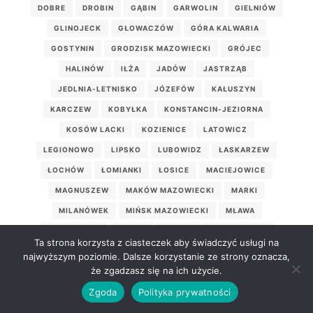
DOBRE
DROBIN
GĄBIN
GARWOLIN
GIELNIÓW
GLINOJECK
GŁOWACZÓW
GÓRA KALWARIA
GOSTYNIN
GRODZISK MAZOWIECKI
GRÓJEC
HALINÓW
IŁŻA
JADÓW
JASTRZĄB
JEDLNIA-LETNISKO
JÓZEFÓW
KAŁUSZYN
KARCZEW
KOBYŁKA
KONSTANCIN-JEZIORNA
KOSÓW LACKI
KOZIENICE
LATOWICZ
LEGIONOWO
LIPSKO
LUBOWIDZ
ŁASKARZEW
ŁOCHÓW
ŁOMIANKI
ŁOSICE
MACIEJOWICE
MAGNUSZEW
MAKÓW MAZOWIECKI
MARKI
MILANÓWEK
MIŃSK MAZOWIECKI
MŁAWA
MOGIELNICA
MORDY
MROZY
MSZCZONÓW
Ta strona korzysta z ciasteczek aby świadczyć usługi na
MYSZYNIEC
NASIELSK
NOWE MIASTO
najwyższym poziomie. Dalsze korzystanie ze strony oznacza,
że zgadzasz się na ich użycie.
NOWE MIASTO NAD PILICĄ
NOWY DWÓR MAZOWIECKI
Zgoda
Polityka prywatności
ODRZYWÓŁ
OSIECK
OSTROŁĘKA
OSTRÓW MAZOWIECKA
OTWOCK