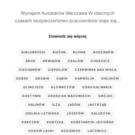
Wynajem Autokarów Warszawa W obecnych
czasach bezpieczeństwo pracowników staje się…
Dowiedz się więcej
BIAŁOBRZEGI
BIEŻUŃ
BŁONIE
BODZANÓW
BROK
BRWINÓW
CEGŁÓW
CHORZELE
CIECHANÓW
CIEPIELÓW
CZERWIŃSK NAD WISŁĄ
DOBRE
DROBIN
GĄBIN
GARWOLIN
GIELNIÓW
GLINOJECK
GŁOWACZÓW
GÓRA KALWARIA
GOSTYNIN
GRODZISK MAZOWIECKI
GRÓJEC
HALINÓW
IŁŻA
JADÓW
JASTRZĄB
JEDLNIA-LETNISKO
JÓZEFÓW
KAŁUSZYN
KARCZEW
KOBYŁKA
KONSTANCIN-JEZIORNA
KOSÓW LACKI
KOZIENICE
LATOWICZ