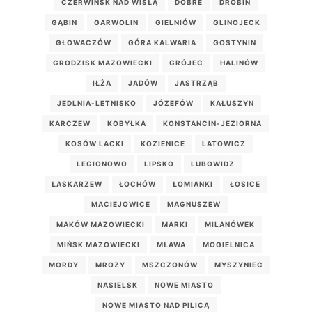
CZERWIŃSK NAD WISŁĄ
DOBRE
DROBIN
GĄBIN
GARWOLIN
GIELNIÓW
GLINOJECK
GŁOWACZÓW
GÓRA KALWARIA
GOSTYNIN
GRODZISK MAZOWIECKI
GRÓJEC
HALINÓW
IŁŻA
JADÓW
JASTRZĄB
JEDLNIA-LETNISKO
JÓZEFÓW
KAŁUSZYN
KARCZEW
KOBYŁKA
KONSTANCIN-JEZIORNA
KOSÓW LACKI
KOZIENICE
LATOWICZ
LEGIONOWO
LIPSKO
LUBOWIDZ
ŁASKARZEW
ŁOCHÓW
ŁOMIANKI
ŁOSICE
MACIEJOWICE
MAGNUSZEW
MAKÓW MAZOWIECKI
MARKI
MILANÓWEK
MIŃSK MAZOWIECKI
MŁAWA
MOGIELNICA
MORDY
MROZY
MSZCZONÓW
MYSZYNIEC
NASIELSK
NOWE MIASTO
NOWE MIASTO NAD PILICĄ