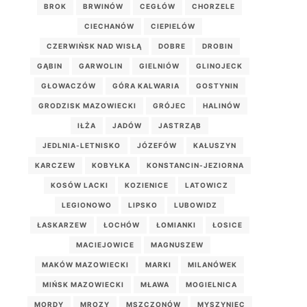
BROK
BRWINÓW
CEGŁÓW
CHORZELE
CIECHANÓW
CIEPIELÓW
CZERWIŃSK NAD WISŁĄ
DOBRE
DROBIN
GĄBIN
GARWOLIN
GIELNIÓW
GLINOJECK
GŁOWACZÓW
GÓRA KALWARIA
GOSTYNIN
GRODZISK MAZOWIECKI
GRÓJEC
HALINÓW
IŁŻA
JADÓW
JASTRZĄB
JEDLNIA-LETNISKO
JÓZEFÓW
KAŁUSZYN
KARCZEW
KOBYŁKA
KONSTANCIN-JEZIORNA
KOSÓW LACKI
KOZIENICE
LATOWICZ
LEGIONOWO
LIPSKO
LUBOWIDZ
ŁASKARZEW
ŁOCHÓW
ŁOMIANKI
ŁOSICE
MACIEJOWICE
MAGNUSZEW
MAKÓW MAZOWIECKI
MARKI
MILANÓWEK
MIŃSK MAZOWIECKI
MŁAWA
MOGIELNICA
MORDY
MROZY
MSZCZONÓW
MYSZYNIEC