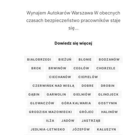
Wynajem Autokarów Warszawa W obecnych
czasach bezpieczeństwo pracowników staje
się…
Dowiedz się więcej
BIAŁOBRZEGI
BIEŻUŃ
BŁONIE
BODZANÓW
BROK
BRWINÓW
CEGŁÓW
CHORZELE
CIECHANÓW
CIEPIELÓW
CZERWIŃSK NAD WISŁĄ
DOBRE
DROBIN
GĄBIN
GARWOLIN
GIELNIÓW
GLINOJECK
GŁOWACZÓW
GÓRA KALWARIA
GOSTYNIN
GRODZISK MAZOWIECKI
GRÓJEC
HALINÓW
IŁŻA
JADÓW
JASTRZĄB
JEDLNIA-LETNISKO
JÓZEFÓW
KAŁUSZYN