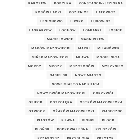
KARCZEW
KOBYŁKA
KONSTANCIN-JEZIORNA
KOSÓW LACKI
KOZIENICE
LATOWICZ
LEGIONOWO
LIPSKO
LUBOWIDZ
ŁASKARZEW
ŁOCHÓW
ŁOMIANKI
ŁOSICE
MACIEJOWICE
MAGNUSZEW
MAKÓW MAZOWIECKI
MARKI
MILANÓWEK
MIŃSK MAZOWIECKI
MŁAWA
MOGIELNICA
MORDY
MROZY
MSZCZONÓW
MYSZYNIEC
NASIELSK
NOWE MIASTO
NOWE MIASTO NAD PILICĄ
NOWY DWÓR MAZOWIECKI
ODRZYWÓŁ
OSIECK
OSTROŁĘKA
OSTRÓW MAZOWIECKA
OTWOCK
OŻARÓW MAZOWIECKI
PIASECZNO
PIASTÓW
PILAWA
PIONKI
PŁOCK
PŁOŃSK
PODKOWA LEŚNA
PRUSZKÓW
PRZASNYSZ
PRZYSUCHA
PRZYTYK