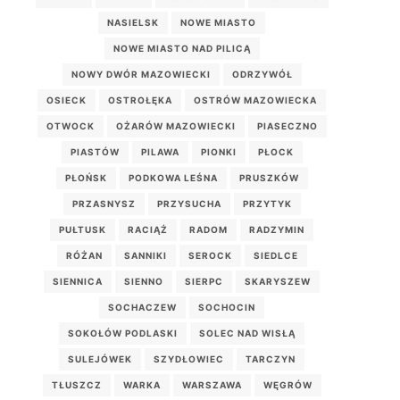
NASIELSK
NOWE MIASTO
NOWE MIASTO NAD PILICĄ
NOWY DWÓR MAZOWIECKI
ODRZYWÓŁ
OSIECK
OSTROŁĘKA
OSTRÓW MAZOWIECKA
OTWOCK
OŻARÓW MAZOWIECKI
PIASECZNO
PIASTÓW
PILAWA
PIONKI
PŁOCK
PŁOŃSK
PODKOWA LEŚNA
PRUSZKÓW
PRZASNYSZ
PRZYSUCHA
PRZYTYK
PUŁTUSK
RACIĄŻ
RADOM
RADZYMIN
RÓŻAN
SANNIKI
SEROCK
SIEDLCE
SIENNICA
SIENNO
SIERPC
SKARYSZEW
SOCHACZEW
SOCHOCIN
SOKOŁÓW PODLASKI
SOLEC NAD WISŁĄ
SULEJÓWEK
SZYDŁOWIEC
TARCZYN
TŁUSZCZ
WARKA
WARSZAWA
WĘGRÓW