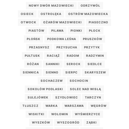
NOWY DWÓR MAZOWIECKI
ODRZYWÓŁ
OSIECK
OSTROŁĘKA
OSTRÓW MAZOWIECKA
OTWOCK
OŻARÓW MAZOWIECKI
PIASECZNO
PIASTÓW
PILAWA
PIONKI
PŁOCK
PŁOŃSK
PODKOWA LEŚNA
PRUSZKÓW
PRZASNYSZ
PRZYSUCHA
PRZYTYK
PUŁTUSK
RACIĄŻ
RADOM
RADZYMIN
RÓŻAN
SANNIKI
SEROCK
SIEDLCE
SIENNICA
SIENNO
SIERPC
SKARYSZEW
SOCHACZEW
SOCHOCIN
SOKOŁÓW PODLASKI
SOLEC NAD WISŁĄ
SULEJÓWEK
SZYDŁOWIEC
TARCZYN
TŁUSZCZ
WARKA
WARSZAWA
WĘGRÓW
WISKITKI
WOŁOMIN
WYŚMIERZYCE
WYSZKÓW
WYSZOGRÓD
ZĄBKI