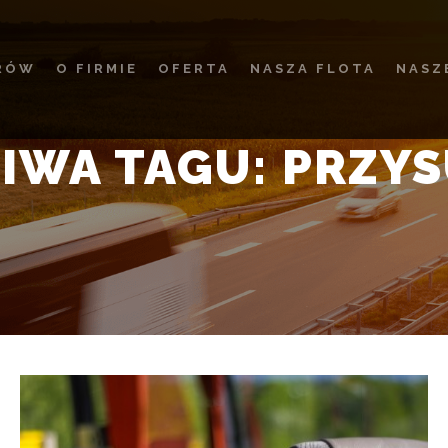
RÓW
O FIRMIE
OFERTA
NASZA FLOTA
NASZ
IWA TAGU:
PRZY