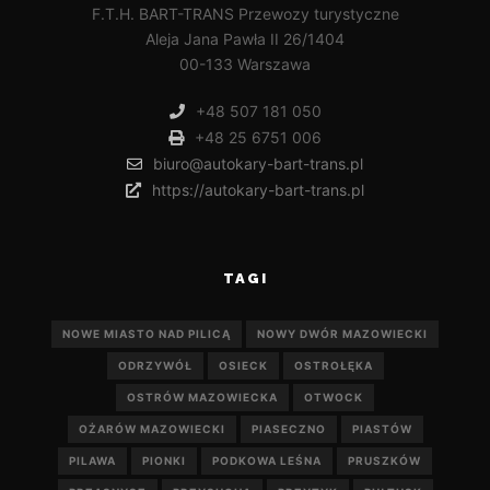
F.T.H. BART-TRANS Przewozy turystyczne
Aleja Jana Pawła II 26/1404
00-133 Warszawa
+48 507 181 050
+48 25 6751 006
biuro@autokary-bart-trans.pl
https://autokary-bart-trans.pl
TAGI
NOWE MIASTO NAD PILICĄ
NOWY DWÓR MAZOWIECKI
ODRZYWÓŁ
OSIECK
OSTROŁĘKA
OSTRÓW MAZOWIECKA
OTWOCK
OŻARÓW MAZOWIECKI
PIASECZNO
PIASTÓW
PILAWA
PIONKI
PODKOWA LEŚNA
PRUSZKÓW