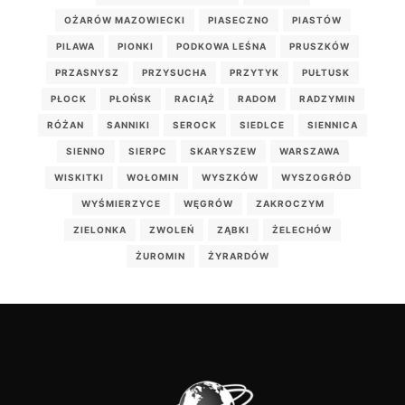
OŻARÓW MAZOWIECKI
PIASECZNO
PIASTÓW
PILAWA
PIONKI
PODKOWA LEŚNA
PRUSZKÓW
PRZASNYSZ
PRZYSUCHA
PRZYTYK
PUŁTUSK
PŁOCK
PŁOŃSK
RACIĄŻ
RADOM
RADZYMIN
RÓŻAN
SANNIKI
SEROCK
SIEDLCE
SIENNICA
SIENNO
SIERPC
SKARYSZEW
WARSZAWA
WISKITKI
WOŁOMIN
WYSZKÓW
WYSZOGRÓD
WYŚMIERZYCE
WĘGRÓW
ZAKROCZYM
ZIELONKA
ZWOLEŃ
ZĄBKI
ŻELECHÓW
ŻUROMIN
ŻYRARDÓW