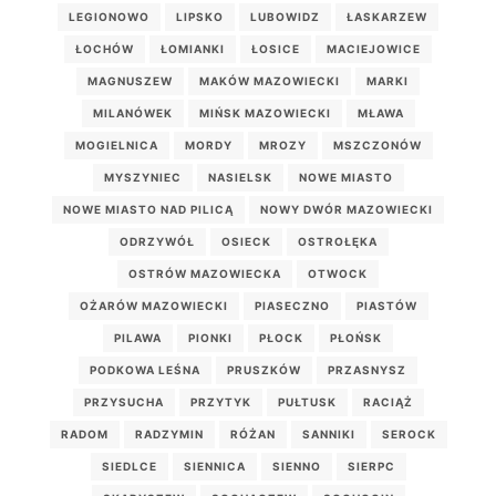
LEGIONOWO
LIPSKO
LUBOWIDZ
ŁASKARZEW
ŁOCHÓW
ŁOMIANKI
ŁOSICE
MACIEJOWICE
MAGNUSZEW
MAKÓW MAZOWIECKI
MARKI
MILANÓWEK
MIŃSK MAZOWIECKI
MŁAWA
MOGIELNICA
MORDY
MROZY
MSZCZONÓW
MYSZYNIEC
NASIELSK
NOWE MIASTO
NOWE MIASTO NAD PILICĄ
NOWY DWÓR MAZOWIECKI
ODRZYWÓŁ
OSIECK
OSTROŁĘKA
OSTRÓW MAZOWIECKA
OTWOCK
OŻARÓW MAZOWIECKI
PIASECZNO
PIASTÓW
PILAWA
PIONKI
PŁOCK
PŁOŃSK
PODKOWA LEŚNA
PRUSZKÓW
PRZASNYSZ
PRZYSUCHA
PRZYTYK
PUŁTUSK
RACIĄŻ
RADOM
RADZYMIN
RÓŻAN
SANNIKI
SEROCK
SIEDLCE
SIENNICA
SIENNO
SIERPC