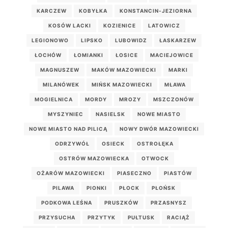
KARCZEW
KOBYŁKA
KONSTANCIN-JEZIORNA
KOSÓW LACKI
KOZIENICE
LATOWICZ
LEGIONOWO
LIPSKO
LUBOWIDZ
ŁASKARZEW
ŁOCHÓW
ŁOMIANKI
ŁOSICE
MACIEJOWICE
MAGNUSZEW
MAKÓW MAZOWIECKI
MARKI
MILANÓWEK
MIŃSK MAZOWIECKI
MŁAWA
MOGIELNICA
MORDY
MROZY
MSZCZONÓW
MYSZYNIEC
NASIELSK
NOWE MIASTO
NOWE MIASTO NAD PILICĄ
NOWY DWÓR MAZOWIECKI
ODRZYWÓŁ
OSIECK
OSTROŁĘKA
OSTRÓW MAZOWIECKA
OTWOCK
OŻARÓW MAZOWIECKI
PIASECZNO
PIASTÓW
PILAWA
PIONKI
PŁOCK
PŁOŃSK
PODKOWA LEŚNA
PRUSZKÓW
PRZASNYSZ
PRZYSUCHA
PRZYTYK
PUŁTUSK
RACIĄŻ