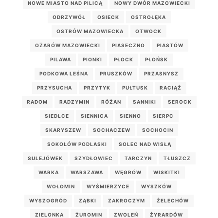
NOWE MIASTO NAD PILICĄ
NOWY DWÓR MAZOWIECKI
ODRZYWÓŁ
OSIECK
OSTROŁĘKA
OSTRÓW MAZOWIECKA
OTWOCK
OŻARÓW MAZOWIECKI
PIASECZNO
PIASTÓW
PILAWA
PIONKI
PŁOCK
PŁOŃSK
PODKOWA LEŚNA
PRUSZKÓW
PRZASNYSZ
PRZYSUCHA
PRZYTYK
PUŁTUSK
RACIĄŻ
RADOM
RADZYMIN
RÓŻAN
SANNIKI
SEROCK
SIEDLCE
SIENNICA
SIENNO
SIERPC
SKARYSZEW
SOCHACZEW
SOCHOCIN
SOKOŁÓW PODLASKI
SOLEC NAD WISŁĄ
SULEJÓWEK
SZYDŁOWIEC
TARCZYN
TŁUSZCZ
WARKA
WARSZAWA
WĘGRÓW
WISKITKI
WOŁOMIN
WYŚMIERZYCE
WYSZKÓW
WYSZOGRÓD
ZĄBKI
ZAKROCZYM
ŻELECHÓW
ZIELONKA
ŻUROMIN
ZWOLEŃ
ŻYRARDÓW