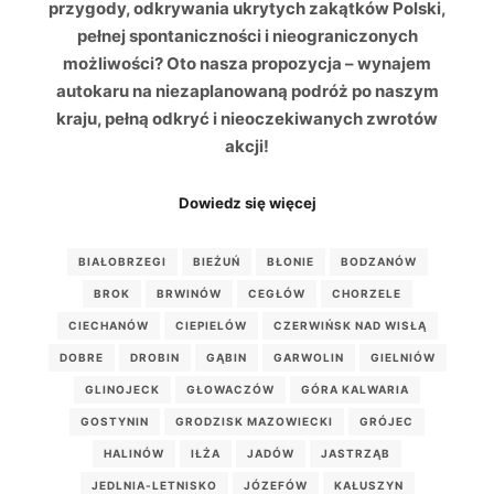
przygody, odkrywania ukrytych zakątków Polski,
pełnej spontaniczności i nieograniczonych
możliwości? Oto nasza propozycja – wynajem
autokaru na niezaplanowaną podróż po naszym
kraju, pełną odkryć i nieoczekiwanych zwrotów
akcji!
Dowiedz się więcej
BIAŁOBRZEGI
BIEŻUŃ
BŁONIE
BODZANÓW
BROK
BRWINÓW
CEGŁÓW
CHORZELE
CIECHANÓW
CIEPIELÓW
CZERWIŃSK NAD WISŁĄ
DOBRE
DROBIN
GĄBIN
GARWOLIN
GIELNIÓW
GLINOJECK
GŁOWACZÓW
GÓRA KALWARIA
GOSTYNIN
GRODZISK MAZOWIECKI
GRÓJEC
HALINÓW
IŁŻA
JADÓW
JASTRZĄB
JEDLNIA-LETNISKO
JÓZEFÓW
KAŁUSZYN