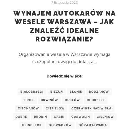
7 listopada 2023
WYNAJEM AUTOKARÓW NA
WESELE WARSZAWA – JAK
ZNALEŹĆ IDEALNE
ROZWIĄZANIE?
Organizowanie wesela w Warszawie wymaga
szczególnej uwagi do detali, a…
Dowiedz się więcej
BIAŁOBRZEGI
BIEŻUŃ
BŁONIE
BODZANÓW
BROK
BRWINÓW
CEGŁÓW
CHORZELE
CIECHANÓW
CIEPIELÓW
CZERWIŃSK NAD WISŁĄ
DOBRE
DROBIN
GĄBIN
GARWOLIN
GIELNIÓW
GLINOJECK
GŁOWACZÓW
GÓRA KALWARIA