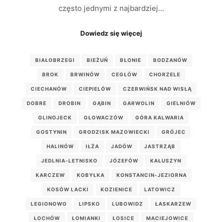
często jednymi z najbardziej…
Dowiedz się więcej
BIAŁOBRZEGI
BIEŻUŃ
BŁONIE
BODZANÓW
BROK
BRWINÓW
CEGŁÓW
CHORZELE
CIECHANÓW
CIEPIELÓW
CZERWIŃSK NAD WISŁĄ
DOBRE
DROBIN
GĄBIN
GARWOLIN
GIELNIÓW
GLINOJECK
GŁOWACZÓW
GÓRA KALWARIA
GOSTYNIN
GRODZISK MAZOWIECKI
GRÓJEC
HALINÓW
IŁŻA
JADÓW
JASTRZĄB
JEDLNIA-LETNISKO
JÓZEFÓW
KAŁUSZYN
KARCZEW
KOBYŁKA
KONSTANCIN-JEZIORNA
KOSÓW LACKI
KOZIENICE
LATOWICZ
LEGIONOWO
LIPSKO
LUBOWIDZ
ŁASKARZEW
ŁOCHÓW
ŁOMIANKI
ŁOSICE
MACIEJOWICE