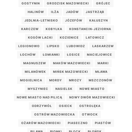
GOSTYNIN
GRODZISK MAZOWIECKI
GRÓJEC
HALINÓW
IŁŻA
JADÓW
JASTRZĄB
JEDLNIA-LETNISKO
JÓZEFÓW
KAŁUSZYN
KARCZEW
KOBYŁKA
KONSTANCIN-JEZIORNA
KOSÓW LACKI
KOZIENICE
LATOWICZ
LEGIONOWO
LIPSKO
LUBOWIDZ
ŁASKARZEW
ŁOCHÓW
ŁOMIANKI
ŁOSICE
MACIEJOWICE
MAGNUSZEW
MAKÓW MAZOWIECKI
MARKI
MILANÓWEK
MIŃSK MAZOWIECKI
MŁAWA
MOGIELNICA
MORDY
MROZY
MSZCZONÓW
MYSZYNIEC
NASIELSK
NOWE MIASTO
NOWE MIASTO NAD PILICĄ
NOWY DWÓR MAZOWIECKI
ODRZYWÓŁ
OSIECK
OSTROŁĘKA
OSTRÓW MAZOWIECKA
OTWOCK
OŻARÓW MAZOWIECKI
PIASECZNO
PIASTÓW
PILAWA
PIONKI
PŁOCK
PŁOŃSK