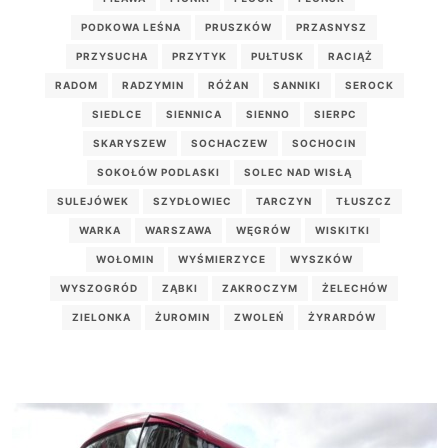
PODKOWA LEŚNA
PRUSZKÓW
PRZASNYSZ
PRZYSUCHA
PRZYTYK
PUŁTUSK
RACIĄŻ
RADOM
RADZYMIN
RÓŻAN
SANNIKI
SEROCK
SIEDLCE
SIENNICA
SIENNO
SIERPC
SKARYSZEW
SOCHACZEW
SOCHOCIN
SOKOŁÓW PODLASKI
SOLEC NAD WISŁĄ
SULEJÓWEK
SZYDŁOWIEC
TARCZYN
TŁUSZCZ
WARKA
WARSZAWA
WĘGRÓW
WISKITKI
WOŁOMIN
WYŚMIERZYCE
WYSZKÓW
WYSZOGRÓD
ZĄBKI
ZAKROCZYM
ŻELECHÓW
ZIELONKA
ŻUROMIN
ZWOLEŃ
ŻYRARDÓW