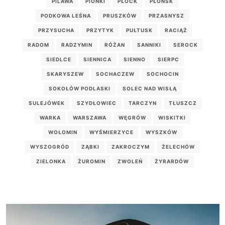
PILAWA
PIONKI
PŁOCK
PŁOŃSK
PODKOWA LEŚNA
PRUSZKÓW
PRZASNYSZ
PRZYSUCHA
PRZYTYK
PUŁTUSK
RACIĄŻ
RADOM
RADZYMIN
RÓŻAN
SANNIKI
SEROCK
SIEDLCE
SIENNICA
SIENNO
SIERPC
SKARYSZEW
SOCHACZEW
SOCHOCIN
SOKOŁÓW PODLASKI
SOLEC NAD WISŁĄ
SULEJÓWEK
SZYDŁOWIEC
TARCZYN
TŁUSZCZ
WARKA
WARSZAWA
WĘGRÓW
WISKITKI
WOŁOMIN
WYŚMIERZYCE
WYSZKÓW
WYSZOGRÓD
ZĄBKI
ZAKROCZYM
ŻELECHÓW
ZIELONKA
ŻUROMIN
ZWOLEŃ
ŻYRARDÓW