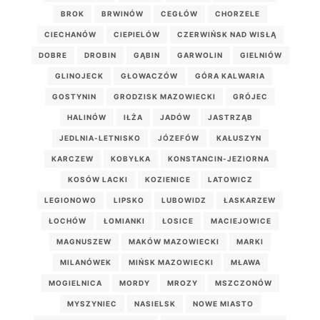
BROK
BRWINÓW
CEGŁÓW
CHORZELE
CIECHANÓW
CIEPIELÓW
CZERWIŃSK NAD WISŁĄ
DOBRE
DROBIN
GĄBIN
GARWOLIN
GIELNIÓW
GLINOJECK
GŁOWACZÓW
GÓRA KALWARIA
GOSTYNIN
GRODZISK MAZOWIECKI
GRÓJEC
HALINÓW
IŁŻA
JADÓW
JASTRZĄB
JEDLNIA-LETNISKO
JÓZEFÓW
KAŁUSZYN
KARCZEW
KOBYŁKA
KONSTANCIN-JEZIORNA
KOSÓW LACKI
KOZIENICE
LATOWICZ
LEGIONOWO
LIPSKO
LUBOWIDZ
ŁASKARZEW
ŁOCHÓW
ŁOMIANKI
ŁOSICE
MACIEJOWICE
MAGNUSZEW
MAKÓW MAZOWIECKI
MARKI
MILANÓWEK
MIŃSK MAZOWIECKI
MŁAWA
MOGIELNICA
MORDY
MROZY
MSZCZONÓW
MYSZYNIEC
NASIELSK
NOWE MIASTO