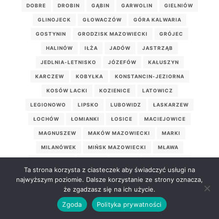
DOBRE
DROBIN
GĄBIN
GARWOLIN
GIELNIÓW
GLINOJECK
GŁOWACZÓW
GÓRA KALWARIA
GOSTYNIN
GRODZISK MAZOWIECKI
GRÓJEC
HALINÓW
IŁŻA
JADÓW
JASTRZĄB
JEDLNIA-LETNISKO
JÓZEFÓW
KAŁUSZYN
KARCZEW
KOBYŁKA
KONSTANCIN-JEZIORNA
KOSÓW LACKI
KOZIENICE
LATOWICZ
LEGIONOWO
LIPSKO
LUBOWIDZ
ŁASKARZEW
ŁOCHÓW
ŁOMIANKI
ŁOSICE
MACIEJOWICE
MAGNUSZEW
MAKÓW MAZOWIECKI
MARKI
MILANÓWEK
MIŃSK MAZOWIECKI
MŁAWA
MOGIELNICA
MORDY
MROZY
MSZCZONÓW
Ta strona korzysta z ciasteczek aby świadczyć usługi na
MYSZYNIEC
NASIELSK
NOWE MIASTO
najwyższym poziomie. Dalsze korzystanie ze strony oznacza,
że zgadzasz się na ich użycie.
NOWE MIASTO NAD PILICĄ
NOWY DWÓR MAZOWIECKI
Zgoda
Polityka prywatności
ODRZYWÓŁ
OSIECK
OSTROŁĘKA
OSTRÓW MAZOWIECKA
OTWOCK