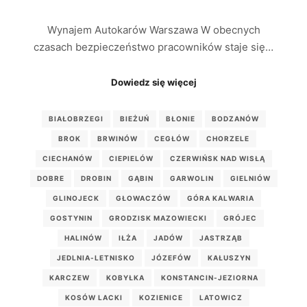
Wynajem Autokarów Warszawa W obecnych
czasach bezpieczeństwo pracowników staje się…
Dowiedz się więcej
BIAŁOBRZEGI
BIEŻUŃ
BŁONIE
BODZANÓW
BROK
BRWINÓW
CEGŁÓW
CHORZELE
CIECHANÓW
CIEPIELÓW
CZERWIŃSK NAD WISŁĄ
DOBRE
DROBIN
GĄBIN
GARWOLIN
GIELNIÓW
GLINOJECK
GŁOWACZÓW
GÓRA KALWARIA
GOSTYNIN
GRODZISK MAZOWIECKI
GRÓJEC
HALINÓW
IŁŻA
JADÓW
JASTRZĄB
JEDLNIA-LETNISKO
JÓZEFÓW
KAŁUSZYN
KARCZEW
KOBYŁKA
KONSTANCIN-JEZIORNA
KOSÓW LACKI
KOZIENICE
LATOWICZ