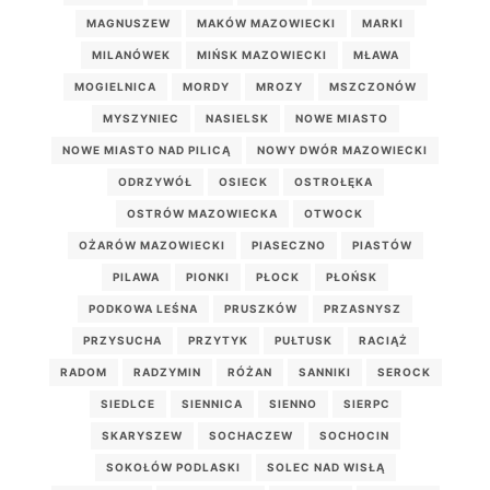
MAGNUSZEW
MAKÓW MAZOWIECKI
MARKI
MILANÓWEK
MIŃSK MAZOWIECKI
MŁAWA
MOGIELNICA
MORDY
MROZY
MSZCZONÓW
MYSZYNIEC
NASIELSK
NOWE MIASTO
NOWE MIASTO NAD PILICĄ
NOWY DWÓR MAZOWIECKI
ODRZYWÓŁ
OSIECK
OSTROŁĘKA
OSTRÓW MAZOWIECKA
OTWOCK
OŻARÓW MAZOWIECKI
PIASECZNO
PIASTÓW
PILAWA
PIONKI
PŁOCK
PŁOŃSK
PODKOWA LEŚNA
PRUSZKÓW
PRZASNYSZ
PRZYSUCHA
PRZYTYK
PUŁTUSK
RACIĄŻ
RADOM
RADZYMIN
RÓŻAN
SANNIKI
SEROCK
SIEDLCE
SIENNICA
SIENNO
SIERPC
SKARYSZEW
SOCHACZEW
SOCHOCIN
SOKOŁÓW PODLASKI
SOLEC NAD WISŁĄ