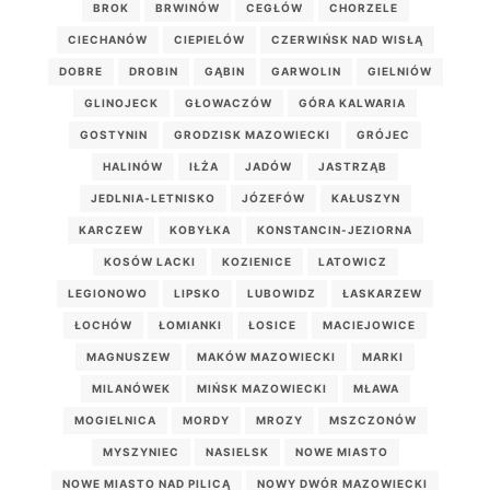
BROK
BRWINÓW
CEGŁÓW
CHORZELE
CIECHANÓW
CIEPIELÓW
CZERWIŃSK NAD WISŁĄ
DOBRE
DROBIN
GĄBIN
GARWOLIN
GIELNIÓW
GLINOJECK
GŁOWACZÓW
GÓRA KALWARIA
GOSTYNIN
GRODZISK MAZOWIECKI
GRÓJEC
HALINÓW
IŁŻA
JADÓW
JASTRZĄB
JEDLNIA-LETNISKO
JÓZEFÓW
KAŁUSZYN
KARCZEW
KOBYŁKA
KONSTANCIN-JEZIORNA
KOSÓW LACKI
KOZIENICE
LATOWICZ
LEGIONOWO
LIPSKO
LUBOWIDZ
ŁASKARZEW
ŁOCHÓW
ŁOMIANKI
ŁOSICE
MACIEJOWICE
MAGNUSZEW
MAKÓW MAZOWIECKI
MARKI
MILANÓWEK
MIŃSK MAZOWIECKI
MŁAWA
MOGIELNICA
MORDY
MROZY
MSZCZONÓW
MYSZYNIEC
NASIELSK
NOWE MIASTO
NOWE MIASTO NAD PILICĄ
NOWY DWÓR MAZOWIECKI