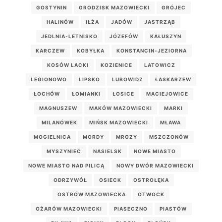
GOSTYNIN
GRODZISK MAZOWIECKI
GRÓJEC
HALINÓW
IŁŻA
JADÓW
JASTRZĄB
JEDLNIA-LETNISKO
JÓZEFÓW
KAŁUSZYN
KARCZEW
KOBYŁKA
KONSTANCIN-JEZIORNA
KOSÓW LACKI
KOZIENICE
LATOWICZ
LEGIONOWO
LIPSKO
LUBOWIDZ
ŁASKARZEW
ŁOCHÓW
ŁOMIANKI
ŁOSICE
MACIEJOWICE
MAGNUSZEW
MAKÓW MAZOWIECKI
MARKI
MILANÓWEK
MIŃSK MAZOWIECKI
MŁAWA
MOGIELNICA
MORDY
MROZY
MSZCZONÓW
MYSZYNIEC
NASIELSK
NOWE MIASTO
NOWE MIASTO NAD PILICĄ
NOWY DWÓR MAZOWIECKI
ODRZYWÓŁ
OSIECK
OSTROŁĘKA
OSTRÓW MAZOWIECKA
OTWOCK
OŻARÓW MAZOWIECKI
PIASECZNO
PIASTÓW