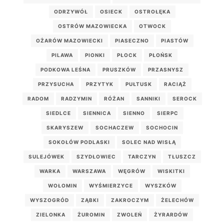
ODRZYWÓŁ
OSIECK
OSTROŁĘKA
OSTRÓW MAZOWIECKA
OTWOCK
OŻARÓW MAZOWIECKI
PIASECZNO
PIASTÓW
PILAWA
PIONKI
PŁOCK
PŁOŃSK
PODKOWA LEŚNA
PRUSZKÓW
PRZASNYSZ
PRZYSUCHA
PRZYTYK
PUŁTUSK
RACIĄŻ
RADOM
RADZYMIN
RÓŻAN
SANNIKI
SEROCK
SIEDLCE
SIENNICA
SIENNO
SIERPC
SKARYSZEW
SOCHACZEW
SOCHOCIN
SOKOŁÓW PODLASKI
SOLEC NAD WISŁĄ
SULEJÓWEK
SZYDŁOWIEC
TARCZYN
TŁUSZCZ
WARKA
WARSZAWA
WĘGRÓW
WISKITKI
WOŁOMIN
WYŚMIERZYCE
WYSZKÓW
WYSZOGRÓD
ZĄBKI
ZAKROCZYM
ŻELECHÓW
ZIELONKA
ŻUROMIN
ZWOLEŃ
ŻYRARDÓW