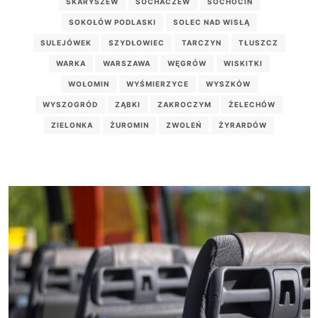
SKARYSZEW
SOCHACZEW
SOCHOCIN
SOKOŁÓW PODLASKI
SOLEC NAD WISŁĄ
SULEJÓWEK
SZYDŁOWIEC
TARCZYN
TŁUSZCZ
WARKA
WARSZAWA
WĘGRÓW
WISKITKI
WOŁOMIN
WYŚMIERZYCE
WYSZKÓW
WYSZOGRÓD
ZĄBKI
ZAKROCZYM
ŻELECHÓW
ZIELONKA
ŻUROMIN
ZWOLEŃ
ŻYRARDÓW