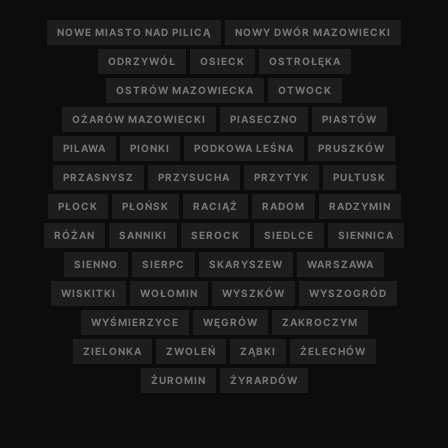
NOWE MIASTO NAD PILICĄ
NOWY DWÓR MAZOWIECKI
ODRZYWÓŁ
OSIECK
OSTROŁĘKA
OSTRÓW MAZOWIECKA
OTWOCK
OŻARÓW MAZOWIECKI
PIASECZNO
PIASTÓW
PILAWA
PIONKI
PODKOWA LEŚNA
PRUSZKÓW
PRZASNYSZ
PRZYSUCHA
PRZYTYK
PUŁTUSK
PŁOCK
PŁOŃSK
RACIĄŻ
RADOM
RADZYMIN
RÓŻAN
SANNIKI
SEROCK
SIEDLCE
SIENNICA
SIENNO
SIERPC
SKARYSZEW
WARSZAWA
WISKITKI
WOŁOMIN
WYSZKÓW
WYSZOGRÓD
WYŚMIERZYCE
WĘGRÓW
ZAKROCZYM
ZIELONKA
ZWOLEŃ
ZĄBKI
ŻELECHÓW
ŻUROMIN
ŻYRARDÓW