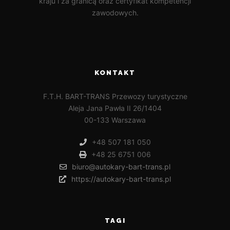
kraju i za granicą oraz certyfikat kompetencji
zawodowych.
KONTAKT
F.T.H. BART-TRANS Przewozy turystyczne
Aleja Jana Pawła II 26/1404
00-133 Warszawa
+48 507 181 050
+48 25 6751 006
biuro@autokary-bart-trans.pl
https://autokary-bart-trans.pl
TAGI