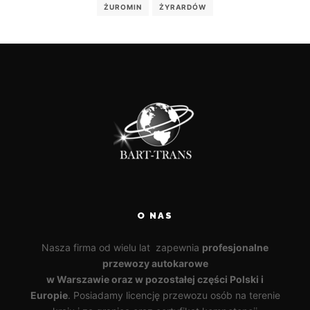
ŻUROMIN
ŻYRARDÓW
O NAS
Nasza firma od wielu lat zapewnia
profesjonalne
przewozy autokarowe
w Warszawie oraz w pozostałej części Polski i
Europie
. Posiadamy licencję przewozu osób na terenie