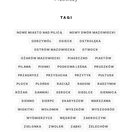
TAGI
NOWE MIASTO NAD PILICĄ
NOWY DWÓR MAZOWIECKI
ODRZYWÓŁ
OSIECK
OSTROŁĘKA
OSTRÓW MAZOWIECKA
OTWOCK
OŻARÓW MAZOWIECKI
PIASECZNO
PIASTÓW
PILAWA
PIONKI
PODKOWA LEŚNA
PRUSZKÓW
PRZASNYSZ
PRZYSUCHA
PRZYTYK
PUŁTUSK
PŁOCK
PŁOŃSK
RACIĄŻ
RADOM
RADZYMIN
RÓŻAN
SANNIKI
SEROCK
SIEDLCE
SIENNICA
SIENNO
SIERPC
SKARYSZEW
WARSZAWA
WISKITKI
WOŁOMIN
WYSZKÓW
WYSZOGRÓD
WYŚMIERZYCE
WĘGRÓW
ZAKROCZYM
ZIELONKA
ZWOLEŃ
ZĄBKI
ŻELECHÓW