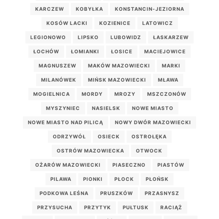
KARCZEW
KOBYŁKA
KONSTANCIN-JEZIORNA
KOSÓW LACKI
KOZIENICE
LATOWICZ
LEGIONOWO
LIPSKO
LUBOWIDZ
ŁASKARZEW
ŁOCHÓW
ŁOMIANKI
ŁOSICE
MACIEJOWICE
MAGNUSZEW
MAKÓW MAZOWIECKI
MARKI
MILANÓWEK
MIŃSK MAZOWIECKI
MŁAWA
MOGIELNICA
MORDY
MROZY
MSZCZONÓW
MYSZYNIEC
NASIELSK
NOWE MIASTO
NOWE MIASTO NAD PILICĄ
NOWY DWÓR MAZOWIECKI
ODRZYWÓŁ
OSIECK
OSTROŁĘKA
OSTRÓW MAZOWIECKA
OTWOCK
OŻARÓW MAZOWIECKI
PIASECZNO
PIASTÓW
PILAWA
PIONKI
PŁOCK
PŁOŃSK
PODKOWA LEŚNA
PRUSZKÓW
PRZASNYSZ
PRZYSUCHA
PRZYTYK
PUŁTUSK
RACIĄŻ