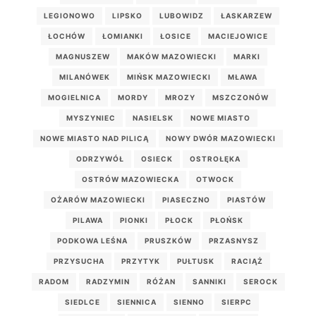
LEGIONOWO
LIPSKO
LUBOWIDZ
ŁASKARZEW
ŁOCHÓW
ŁOMIANKI
ŁOSICE
MACIEJOWICE
MAGNUSZEW
MAKÓW MAZOWIECKI
MARKI
MILANÓWEK
MIŃSK MAZOWIECKI
MŁAWA
MOGIELNICA
MORDY
MROZY
MSZCZONÓW
MYSZYNIEC
NASIELSK
NOWE MIASTO
NOWE MIASTO NAD PILICĄ
NOWY DWÓR MAZOWIECKI
ODRZYWÓŁ
OSIECK
OSTROŁĘKA
OSTRÓW MAZOWIECKA
OTWOCK
OŻARÓW MAZOWIECKI
PIASECZNO
PIASTÓW
PILAWA
PIONKI
PŁOCK
PŁOŃSK
PODKOWA LEŚNA
PRUSZKÓW
PRZASNYSZ
PRZYSUCHA
PRZYTYK
PUŁTUSK
RACIĄŻ
RADOM
RADZYMIN
RÓŻAN
SANNIKI
SEROCK
SIEDLCE
SIENNICA
SIENNO
SIERPC