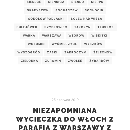
SIEDLCE
SIENNICA
SIENNO
SIERPC
SKARYSZEW
SOCHACZEW
SOCHOCIN
SOKOŁÓW PODLASKI
SOLEC NAD WISŁĄ
SULEJÓWEK
SZYDŁOWIEC
TARCZYN
TŁUSZCZ
WARKA
WARSZAWA
WĘGRÓW
WISKITKI
WOŁOMIN
WYŚMIERZYCE
WYSZKÓW
WYSZOGRÓD
ZĄBKI
ZAKROCZYM
ŻELECHÓW
ZIELONKA
ŻUROMIN
ZWOLEŃ
ŻYRARDÓW
25 czerwca 2019
NIEZAPOMNIANA
WYCIECZKA DO WŁOCH Z
PARAFIĄ Z WARSZAWY Z