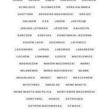
DOBRE
DROBIN
GĄBIN
GARWOLIN
GIELNIÓW
GLINOJECK
GŁOWACZÓW
GÓRA KALWARIA
GOSTYNIN
GRODZISK MAZOWIECKI
GRÓJEC
HALINÓW
IŁŻA
JADÓW
JASTRZĄB
JEDLNIA-LETNISKO
JÓZEFÓW
KAŁUSZYN
KARCZEW
KOBYŁKA
KONSTANCIN-JEZIORNA
KOSÓW LACKI
KOZIENICE
LATOWICZ
LEGIONOWO
LIPSKO
LUBOWIDZ
ŁASKARZEW
ŁOCHÓW
ŁOMIANKI
ŁOSICE
MACIEJOWICE
MAGNUSZEW
MAKÓW MAZOWIECKI
MARKI
MILANÓWEK
MIŃSK MAZOWIECKI
MŁAWA
MOGIELNICA
MORDY
MROZY
MSZCZONÓW
MYSZYNIEC
NASIELSK
NOWE MIASTO
NOWE MIASTO NAD PILICĄ
NOWY DWÓR MAZOWIECKI
ODRZYWÓŁ
OSIECK
OSTROŁĘKA
OSTRÓW MAZOWIECKA
OTWOCK