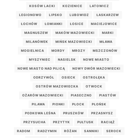
KOSÓW LACKI
KOZIENICE
LATOWICZ
LEGIONOWO
LIPSKO
LUBOWIDZ
ŁASKARZEW
ŁOCHÓW
ŁOMIANKI
ŁOSICE
MACIEJOWICE
MAGNUSZEW
MAKÓW MAZOWIECKI
MARKI
MILANÓWEK
MIŃSK MAZOWIECKI
MŁAWA
MOGIELNICA
MORDY
MROZY
MSZCZONÓW
MYSZYNIEC
NASIELSK
NOWE MIASTO
NOWE MIASTO NAD PILICĄ
NOWY DWÓR MAZOWIECKI
ODRZYWÓŁ
OSIECK
OSTROŁĘKA
OSTRÓW MAZOWIECKA
OTWOCK
OŻARÓW MAZOWIECKI
PIASECZNO
PIASTÓW
PILAWA
PIONKI
PŁOCK
PŁOŃSK
PODKOWA LEŚNA
PRUSZKÓW
PRZASNYSZ
PRZYSUCHA
PRZYTYK
PUŁTUSK
RACIĄŻ
RADOM
RADZYMIN
RÓŻAN
SANNIKI
SEROCK