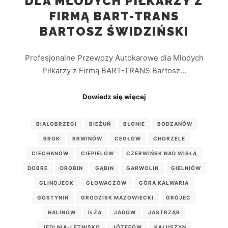
DLA MŁODYCH PIŁKARZY Z
FIRMĄ BART-TRANS
BARTOSZ ŚWIDZIŃSKI
Profesjonalne Przewozy Autokarowe dla Młodych
Piłkarzy z Firmą BART-TRANS Bartosz…
Dowiedz się więcej
BIAŁOBRZEGI
BIEŻUŃ
BŁONIE
BODZANÓW
BROK
BRWINÓW
CEGŁÓW
CHORZELE
CIECHANÓW
CIEPIELÓW
CZERWIŃSK NAD WISŁĄ
DOBRE
DROBIN
GĄBIN
GARWOLIN
GIELNIÓW
GLINOJECK
GŁOWACZÓW
GÓRA KALWARIA
GOSTYNIN
GRODZISK MAZOWIECKI
GRÓJEC
HALINÓW
IŁŻA
JADÓW
JASTRZĄB
JEDLNIA-LETNISKO
JÓZEFÓW
KAŁUSZYN