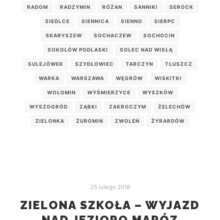
RADOM
RADZYMIN
RÓŻAN
SANNIKI
SEROCK
SIEDLCE
SIENNICA
SIENNO
SIERPC
SKARYSZEW
SOCHACZEW
SOCHOCIN
SOKOŁÓW PODLASKI
SOLEC NAD WISŁĄ
SULEJÓWEK
SZYDŁOWIEC
TARCZYN
TŁUSZCZ
WARKA
WARSZAWA
WĘGRÓW
WISKITKI
WOŁOMIN
WYŚMIERZYCE
WYSZKÓW
WYSZOGRÓD
ZĄBKI
ZAKROCZYM
ŻELECHÓW
ZIELONKA
ŻUROMIN
ZWOLEŃ
ŻYRARDÓW
25 lutego 2018
ZIELONA SZKOŁA – WYJAZD
NAD JEZIORO MARÓZ