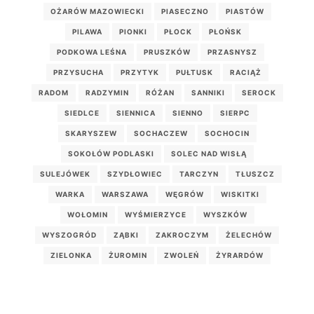
OŻARÓW MAZOWIECKI
PIASECZNO
PIASTÓW
PILAWA
PIONKI
PŁOCK
PŁOŃSK
PODKOWA LEŚNA
PRUSZKÓW
PRZASNYSZ
PRZYSUCHA
PRZYTYK
PUŁTUSK
RACIĄŻ
RADOM
RADZYMIN
RÓŻAN
SANNIKI
SEROCK
SIEDLCE
SIENNICA
SIENNO
SIERPC
SKARYSZEW
SOCHACZEW
SOCHOCIN
SOKOŁÓW PODLASKI
SOLEC NAD WISŁĄ
SULEJÓWEK
SZYDŁOWIEC
TARCZYN
TŁUSZCZ
WARKA
WARSZAWA
WĘGRÓW
WISKITKI
WOŁOMIN
WYŚMIERZYCE
WYSZKÓW
WYSZOGRÓD
ZĄBKI
ZAKROCZYM
ŻELECHÓW
ZIELONKA
ŻUROMIN
ZWOLEŃ
ŻYRARDÓW