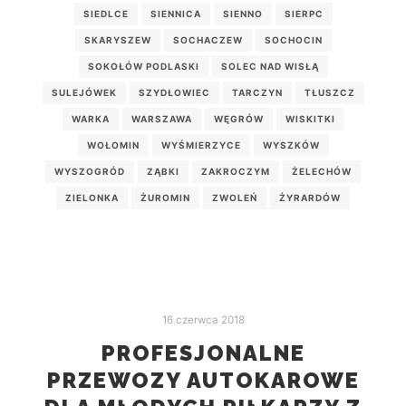
SIEDLCE
SIENNICA
SIENNO
SIERPC
SKARYSZEW
SOCHACZEW
SOCHOCIN
SOKOŁÓW PODLASKI
SOLEC NAD WISŁĄ
SULEJÓWEK
SZYDŁOWIEC
TARCZYN
TŁUSZCZ
WARKA
WARSZAWA
WĘGRÓW
WISKITKI
WOŁOMIN
WYŚMIERZYCE
WYSZKÓW
WYSZOGRÓD
ZĄBKI
ZAKROCZYM
ŻELECHÓW
ZIELONKA
ŻUROMIN
ZWOLEŃ
ŻYRARDÓW
16 czerwca 2018
PROFESJONALNE
PRZEWOZY AUTOKAROWE