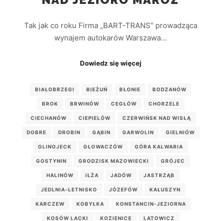
Tak jak co roku Firma „BART-TRANS” prowadząca
wynajem autokarów Warszawa…
Dowiedz się więcej
BIAŁOBRZEGI
BIEŻUŃ
BŁONIE
BODZANÓW
BROK
BRWINÓW
CEGŁÓW
CHORZELE
CIECHANÓW
CIEPIELÓW
CZERWIŃSK NAD WISŁĄ
DOBRE
DROBIN
GĄBIN
GARWOLIN
GIELNIÓW
GLINOJECK
GŁOWACZÓW
GÓRA KALWARIA
GOSTYNIN
GRODZISK MAZOWIECKI
GRÓJEC
HALINÓW
IŁŻA
JADÓW
JASTRZĄB
JEDLNIA-LETNISKO
JÓZEFÓW
KAŁUSZYN
KARCZEW
KOBYŁKA
KONSTANCIN-JEZIORNA
KOSÓW LACKI
KOZIENICE
LATOWICZ