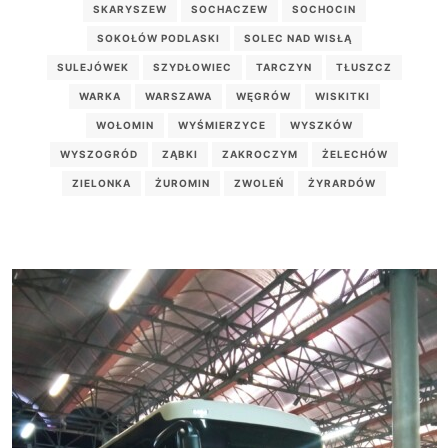
SKARYSZEW
SOCHACZEW
SOCHOCIN
SOKOŁÓW PODLASKI
SOLEC NAD WISŁĄ
SULEJÓWEK
SZYDŁOWIEC
TARCZYN
TŁUSZCZ
WARKA
WARSZAWA
WĘGRÓW
WISKITKI
WOŁOMIN
WYŚMIERZYCE
WYSZKÓW
WYSZOGRÓD
ZĄBKI
ZAKROCZYM
ŻELECHÓW
ZIELONKA
ŻUROMIN
ZWOLEŃ
ŻYRARDÓW