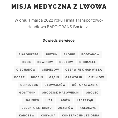
MISJA MEDYCZNA Z LWOWA
W dniu 1 marca 2022 roku Firma Transportowo-
Handlowa BART-TRANS Bartosz…
Dowiedz się więcej
BIAŁOBRZEGI
BIEŻUŃ
BŁONIE
BODZANÓW
BROK
BRWINÓW
CEGŁÓW
CHORZELE
CIECHANÓW
CIEPIELÓW
CZERWIŃSK NAD WISŁĄ
DOBRE
DROBIN
GĄBIN
GARWOLIN
GIELNIÓW
GLINOJECK
GŁOWACZÓW
GÓRA KALWARIA
GOSTYNIN
GRODZISK MAZOWIECKI
GRÓJEC
HALINÓW
IŁŻA
JADÓW
JASTRZĄB
JEDLNIA-LETNISKO
JÓZEFÓW
KAŁUSZYN
KARCZEW
KOBYŁKA
KONSTANCIN-JEZIORNA