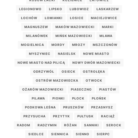
KOSÓW LACKI
KOZIENICE
LATOWICZ
LEGIONOWO
LIPSKO
LUBOWIDZ
ŁASKARZEW
ŁOCHÓW
ŁOMIANKI
ŁOSICE
MACIEJOWICE
MAGNUSZEW
MAKÓW MAZOWIECKI
MARKI
MILANÓWEK
MIŃSK MAZOWIECKI
MŁAWA
MOGIELNICA
MORDY
MROZY
MSZCZONÓW
MYSZYNIEC
NASIELSK
NOWE MIASTO
NOWE MIASTO NAD PILICĄ
NOWY DWÓR MAZOWIECKI
ODRZYWÓŁ
OSIECK
OSTROŁĘKA
OSTRÓW MAZOWIECKA
OTWOCK
OŻARÓW MAZOWIECKI
PIASECZNO
PIASTÓW
PILAWA
PIONKI
PŁOCK
PŁOŃSK
PODKOWA LEŚNA
PRUSZKÓW
PRZASNYSZ
PRZYSUCHA
PRZYTYK
PUŁTUSK
RACIĄŻ
RADOM
RADZYMIN
RÓŻAN
SANNIKI
SEROCK
SIEDLCE
SIENNICA
SIENNO
SIERPC