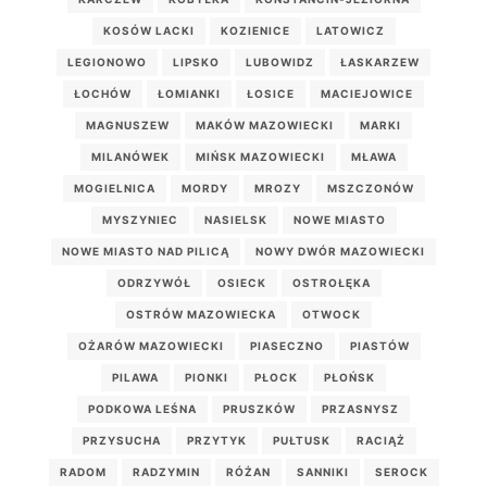
KOSÓW LACKI
KOZIENICE
LATOWICZ
LEGIONOWO
LIPSKO
LUBOWIDZ
ŁASKARZEW
ŁOCHÓW
ŁOMIANKI
ŁOSICE
MACIEJOWICE
MAGNUSZEW
MAKÓW MAZOWIECKI
MARKI
MILANÓWEK
MIŃSK MAZOWIECKI
MŁAWA
MOGIELNICA
MORDY
MROZY
MSZCZONÓW
MYSZYNIEC
NASIELSK
NOWE MIASTO
NOWE MIASTO NAD PILICĄ
NOWY DWÓR MAZOWIECKI
ODRZYWÓŁ
OSIECK
OSTROŁĘKA
OSTRÓW MAZOWIECKA
OTWOCK
OŻARÓW MAZOWIECKI
PIASECZNO
PIASTÓW
PILAWA
PIONKI
PŁOCK
PŁOŃSK
PODKOWA LEŚNA
PRUSZKÓW
PRZASNYSZ
PRZYSUCHA
PRZYTYK
PUŁTUSK
RACIĄŻ
RADOM
RADZYMIN
RÓŻAN
SANNIKI
SEROCK