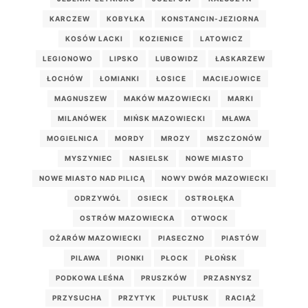
KARCZEW
KOBYŁKA
KONSTANCIN-JEZIORNA
KOSÓW LACKI
KOZIENICE
LATOWICZ
LEGIONOWO
LIPSKO
LUBOWIDZ
ŁASKARZEW
ŁOCHÓW
ŁOMIANKI
ŁOSICE
MACIEJOWICE
MAGNUSZEW
MAKÓW MAZOWIECKI
MARKI
MILANÓWEK
MIŃSK MAZOWIECKI
MŁAWA
MOGIELNICA
MORDY
MROZY
MSZCZONÓW
MYSZYNIEC
NASIELSK
NOWE MIASTO
NOWE MIASTO NAD PILICĄ
NOWY DWÓR MAZOWIECKI
ODRZYWÓŁ
OSIECK
OSTROŁĘKA
OSTRÓW MAZOWIECKA
OTWOCK
OŻARÓW MAZOWIECKI
PIASECZNO
PIASTÓW
PILAWA
PIONKI
PŁOCK
PŁOŃSK
PODKOWA LEŚNA
PRUSZKÓW
PRZASNYSZ
PRZYSUCHA
PRZYTYK
PUŁTUSK
RACIĄŻ