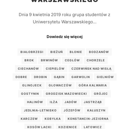
Dnia 9 kwietnia 2019 roku grupa studentów z
Uniwersytetu Warszawskiego…
Dowiedz się więcej
BIAŁOBRZEGI
BIEŻUŃ
BŁONIE
BODZANÓW
BROK
BRWINÓW
CEGŁÓW
CHORZELE
CIECHANÓW
CIEPIELÓW
CZERWIŃSK NAD WISŁĄ
DOBRE
DROBIN
GĄBIN
GARWOLIN
GIELNIÓW
GLINOJECK
GŁOWACZÓW
GÓRA KALWARIA
GOSTYNIN
GRODZISK MAZOWIECKI
GRÓJEC
HALINÓW
IŁŻA
JADÓW
JASTRZĄB
JEDLNIA-LETNISKO
JÓZEFÓW
KAŁUSZYN
KARCZEW
KOBYŁKA
KONSTANCIN-JEZIORNA
KOSÓW LACKI
KOZIENICE
LATOWICZ