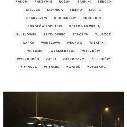
RADOM
RADZYMIN
RÓŻAN
SANNIKI
SEROCK
SIEDLCE
SIENNICA
SIENNO
SIERPC
SKARYSZEW
SOCHACZEW
SOCHOCIN
SOKOŁÓW PODLASKI
SOLEC NAD WISŁĄ
SULEJÓWEK
SZYDŁOWIEC
TARCZYN
TŁUSZCZ
WARKA
WARSZAWA
WĘGRÓW
WISKITKI
WOŁOMIN
WYŚMIERZYCE
WYSZKÓW
WYSZOGRÓD
ZĄBKI
ZAKROCZYM
ŻELECHÓW
ZIELONKA
ŻUROMIN
ZWOLEŃ
ŻYRARDÓW