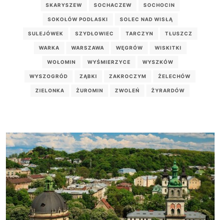
SKARYSZEW
SOCHACZEW
SOCHOCIN
SOKOŁÓW PODLASKI
SOLEC NAD WISŁĄ
SULEJÓWEK
SZYDŁOWIEC
TARCZYN
TŁUSZCZ
WARKA
WARSZAWA
WĘGRÓW
WISKITKI
WOŁOMIN
WYŚMIERZYCE
WYSZKÓW
WYSZOGRÓD
ZĄBKI
ZAKROCZYM
ŻELECHÓW
ZIELONKA
ŻUROMIN
ZWOLEŃ
ŻYRARDÓW