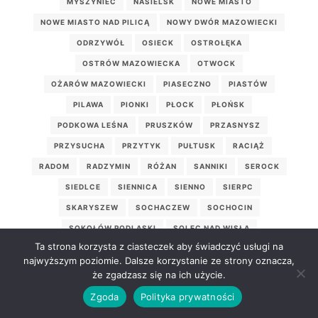
MYSZYNIEC
NASIELSK
NOWE MIASTO
NOWE MIASTO NAD PILICĄ
NOWY DWÓR MAZOWIECKI
ODRZYWÓŁ
OSIECK
OSTROŁĘKA
OSTRÓW MAZOWIECKA
OTWOCK
OŻARÓW MAZOWIECKI
PIASECZNO
PIASTÓW
PILAWA
PIONKI
PŁOCK
PŁOŃSK
PODKOWA LEŚNA
PRUSZKÓW
PRZASNYSZ
PRZYSUCHA
PRZYTYK
PUŁTUSK
RACIĄŻ
RADOM
RADZYMIN
RÓŻAN
SANNIKI
SEROCK
SIEDLCE
SIENNICA
SIENNO
SIERPC
SKARYSZEW
SOCHACZEW
SOCHOCIN
SOKOŁÓW PODLASKI
SOLEC NAD WISŁĄ
Ta strona korzysta z ciasteczek aby świadczyć usługi na
SULEJÓWEK
SZYDŁOWIEC
TARCZYN
TŁUSZCZ
najwyższym poziomie. Dalsze korzystanie ze strony oznacza,
WARKA
WARSZAWA
WĘGRÓW
WISKITKI
że zgadzasz się na ich użycie.
WOŁOMIN
WYŚMIERZYCE
WYSZKÓW
Zgoda
Polityka prywatności
WYSZOGRÓD
ZĄBKI
ZAKROCZYM
ŻELECHÓW