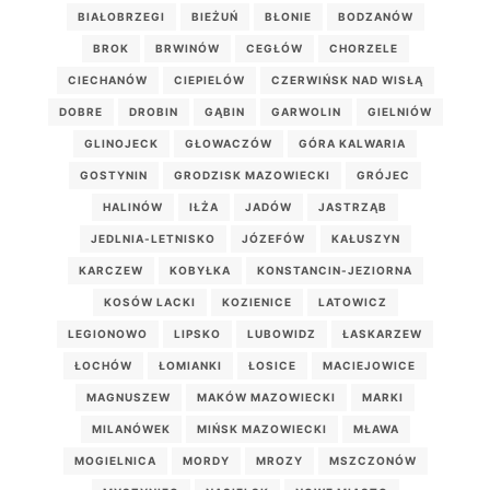
BIAŁOBRZEGI
BIEŻUŃ
BŁONIE
BODZANÓW
BROK
BRWINÓW
CEGŁÓW
CHORZELE
CIECHANÓW
CIEPIELÓW
CZERWIŃSK NAD WISŁĄ
DOBRE
DROBIN
GĄBIN
GARWOLIN
GIELNIÓW
GLINOJECK
GŁOWACZÓW
GÓRA KALWARIA
GOSTYNIN
GRODZISK MAZOWIECKI
GRÓJEC
HALINÓW
IŁŻA
JADÓW
JASTRZĄB
JEDLNIA-LETNISKO
JÓZEFÓW
KAŁUSZYN
KARCZEW
KOBYŁKA
KONSTANCIN-JEZIORNA
KOSÓW LACKI
KOZIENICE
LATOWICZ
LEGIONOWO
LIPSKO
LUBOWIDZ
ŁASKARZEW
ŁOCHÓW
ŁOMIANKI
ŁOSICE
MACIEJOWICE
MAGNUSZEW
MAKÓW MAZOWIECKI
MARKI
MILANÓWEK
MIŃSK MAZOWIECKI
MŁAWA
MOGIELNICA
MORDY
MROZY
MSZCZONÓW