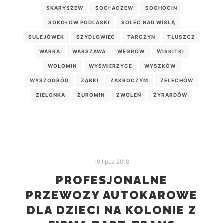
SKARYSZEW
SOCHACZEW
SOCHOCIN
SOKOŁÓW PODLASKI
SOLEC NAD WISŁĄ
SULEJÓWEK
SZYDŁOWIEC
TARCZYN
TŁUSZCZ
WARKA
WARSZAWA
WĘGRÓW
WISKITKI
WOŁOMIN
WYŚMIERZYCE
WYSZKÓW
WYSZOGRÓD
ZĄBKI
ZAKROCZYM
ŻELECHÓW
ZIELONKA
ŻUROMIN
ZWOLEŃ
ŻYRARDÓW
10 lipca 2018
PROFESJONALNE
PRZEWOZY AUTOKAROWE
DLA DZIECI NA KOLONIE Z