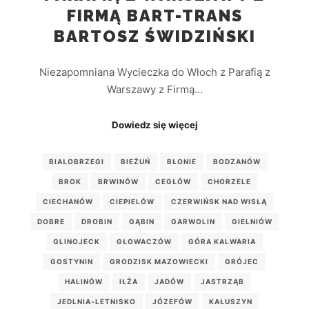
FIRMĄ BART-TRANS
BARTOSZ ŚWIDZIŃSKI
Niezapomniana Wycieczka do Włoch z Parafią z
Warszawy z Firmą…
Dowiedz się więcej
BIAŁOBRZEGI
BIEŻUŃ
BŁONIE
BODZANÓW
BROK
BRWINÓW
CEGŁÓW
CHORZELE
CIECHANÓW
CIEPIELÓW
CZERWIŃSK NAD WISŁĄ
DOBRE
DROBIN
GĄBIN
GARWOLIN
GIELNIÓW
GLINOJECK
GŁOWACZÓW
GÓRA KALWARIA
GOSTYNIN
GRODZISK MAZOWIECKI
GRÓJEC
HALINÓW
IŁŻA
JADÓW
JASTRZĄB
JEDLNIA-LETNISKO
JÓZEFÓW
KAŁUSZYN