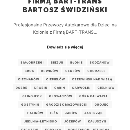
FIRMĄ BART-TRANS
BARTOSZ ŚWIDZIŃSKI
Profesjonalne Przewozy Autokarowe dla Dzieci na
Kolonie z Firmą BART-TRANS…
Dowiedz się więcej
BIAŁOBRZEGI
BIEŻUŃ
BŁONIE
BODZANÓW
BROK
BRWINÓW
CEGŁÓW
CHORZELE
CIECHANÓW
CIEPIELÓW
CZERWIŃSK NAD WISŁĄ
DOBRE
DROBIN
GĄBIN
GARWOLIN
GIELNIÓW
GLINOJECK
GŁOWACZÓW
GÓRA KALWARIA
GOSTYNIN
GRODZISK MAZOWIECKI
GRÓJEC
HALINÓW
IŁŻA
JADÓW
JASTRZĄB
JEDLNIA-LETNISKO
JÓZEFÓW
KAŁUSZYN
KARCZEW
KOBYŁKA
KONSTANCIN-JEZIORNA