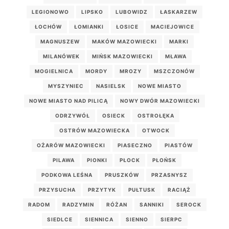
LEGIONOWO
LIPSKO
LUBOWIDZ
ŁASKARZEW
ŁOCHÓW
ŁOMIANKI
ŁOSICE
MACIEJOWICE
MAGNUSZEW
MAKÓW MAZOWIECKI
MARKI
MILANÓWEK
MIŃSK MAZOWIECKI
MŁAWA
MOGIELNICA
MORDY
MROZY
MSZCZONÓW
MYSZYNIEC
NASIELSK
NOWE MIASTO
NOWE MIASTO NAD PILICĄ
NOWY DWÓR MAZOWIECKI
ODRZYWÓŁ
OSIECK
OSTROŁĘKA
OSTRÓW MAZOWIECKA
OTWOCK
OŻARÓW MAZOWIECKI
PIASECZNO
PIASTÓW
PILAWA
PIONKI
PŁOCK
PŁOŃSK
PODKOWA LEŚNA
PRUSZKÓW
PRZASNYSZ
PRZYSUCHA
PRZYTYK
PUŁTUSK
RACIĄŻ
RADOM
RADZYMIN
RÓŻAN
SANNIKI
SEROCK
SIEDLCE
SIENNICA
SIENNO
SIERPC