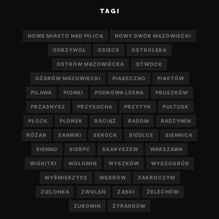
TAGI
NOWE MIASTO NAD PILICĄ
NOWY DWÓR MAZOWIECKI
ODRZYWÓŁ
OSIECK
OSTROŁĘKA
OSTRÓW MAZOWIECKA
OTWOCK
OŻARÓW MAZOWIECKI
PIASECZNO
PIASTÓW
PILAWA
PIONKI
PODKOWA LEŚNA
PRUSZKÓW
PRZASNYSZ
PRZYSUCHA
PRZYTYK
PUŁTUSK
PŁOCK
PŁOŃSK
RACIĄŻ
RADOM
RADZYMIN
RÓŻAN
SANNIKI
SEROCK
SIEDLCE
SIENNICA
SIENNO
SIERPC
SKARYSZEW
WARSZAWA
WISKITKI
WOŁOMIN
WYSZKÓW
WYSZOGRÓD
WYŚMIERZYCE
WĘGRÓW
ZAKROCZYM
ZIELONKA
ZWOLEŃ
ZĄBKI
ŻELECHÓW
ŻUROMIN
ŻYRARDÓW