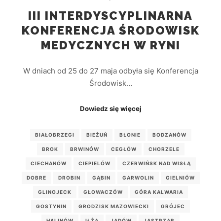
III INTERDYSCYPLINARNA
KONFERENCJA ŚRODOWISK
MEDYCZNYCH W RYNI
W dniach od 25 do 27 maja odbyła się Konferencja
Środowisk…
Dowiedz się więcej
BIAŁOBRZEGI
BIEŻUŃ
BŁONIE
BODZANÓW
BROK
BRWINÓW
CEGŁÓW
CHORZELE
CIECHANÓW
CIEPIELÓW
CZERWIŃSK NAD WISŁĄ
DOBRE
DROBIN
GĄBIN
GARWOLIN
GIELNIÓW
GLINOJECK
GŁOWACZÓW
GÓRA KALWARIA
GOSTYNIN
GRODZISK MAZOWIECKI
GRÓJEC
HALINÓW
IŁŻA
JADÓW
JASTRZĄB