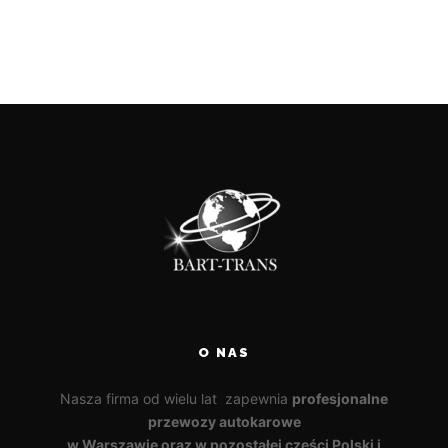
O NAS
Nasza firma od wielu lat zapewnia
profesjonalne
przewozy autokarowe
w Warszawie oraz w pozostałej części Polski i