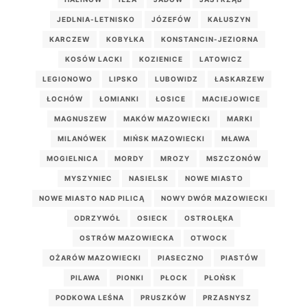
JEDLNIA-LETNISKO
JÓZEFÓW
KAŁUSZYN
KARCZEW
KOBYŁKA
KONSTANCIN-JEZIORNA
KOSÓW LACKI
KOZIENICE
LATOWICZ
LEGIONOWO
LIPSKO
LUBOWIDZ
ŁASKARZEW
ŁOCHÓW
ŁOMIANKI
ŁOSICE
MACIEJOWICE
MAGNUSZEW
MAKÓW MAZOWIECKI
MARKI
MILANÓWEK
MIŃSK MAZOWIECKI
MŁAWA
MOGIELNICA
MORDY
MROZY
MSZCZONÓW
MYSZYNIEC
NASIELSK
NOWE MIASTO
NOWE MIASTO NAD PILICĄ
NOWY DWÓR MAZOWIECKI
ODRZYWÓŁ
OSIECK
OSTROŁĘKA
OSTRÓW MAZOWIECKA
OTWOCK
OŻARÓW MAZOWIECKI
PIASECZNO
PIASTÓW
PILAWA
PIONKI
PŁOCK
PŁOŃSK
PODKOWA LEŚNA
PRUSZKÓW
PRZASNYSZ