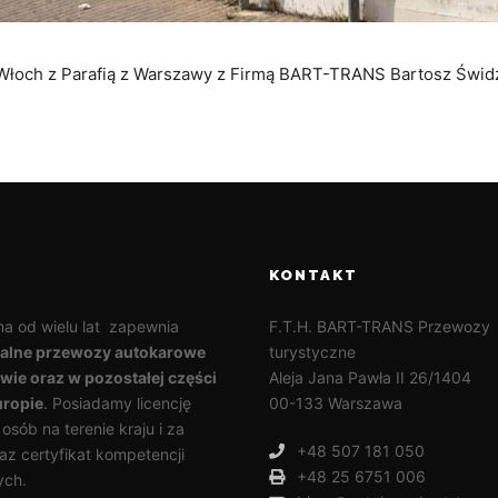
łoch z Parafią z Warszawy z Firmą BART-TRANS Bartosz Świdz
KONTAKT
ma od wielu lat zapewnia
F.T.H. BART-TRANS Przewozy
nalne przewozy autokarowe
turystyczne
ie oraz w pozostałej części
Aleja Jana Pawła II 26/1404
uropie
. Posiadamy licencję
00-133 Warszawa
sób na terenie kraju i za
+48 507 181 050
az certyfikat kompetencji
+48 25 6751 006
ch.