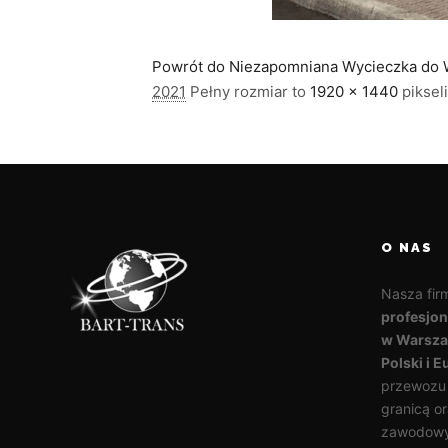
Powrót do Niezapomniana Wycieczka do W
2021
Pełny rozmiar to
1920 × 1440
pikseli
O NAS
Nasza fir
profesjo
w Warszaw
Polski i E
przewozu o
granicą or
zawodowy