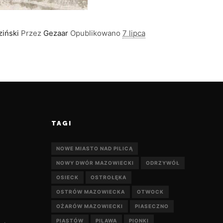
iński
Przez
Gezaar
Opublikowano
7 lipca
TAGI
NOWE MIASTO NAD PILICĄ
NOWY DWÓR MAZOWIECKI
ODRZYWÓŁ
OSIECK
OSTROŁĘKA
OSTRÓW MAZOWIECKA
OTWOCK
OŻARÓW MAZOWIECKI
PIASECZNO
PIASTÓW
PILAWA
PIONKI