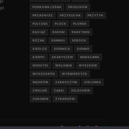
pl
pl
PODKOWA LEŚNA
PRUSZKÓW
PRZASNYSZ
PRZYSUCHA
PRZYTYK
PUŁTUSK
PŁOCK
PŁOŃSK
RACIĄŻ
RADOM
RADZYMIN
RÓŻAN
SANNIKI
SEROCK
SIEDLCE
SIENNICA
SIENNO
SIERPC
SKARYSZEW
WARSZAWA
WISKITKI
WOŁOMIN
WYSZKÓW
WYSZOGRÓD
WYŚMIERZYCE
WĘGRÓW
ZAKROCZYM
ZIELONKA
ZWOLEŃ
ZĄBKI
ŻELECHÓW
ŻUROMIN
ŻYRARDÓW