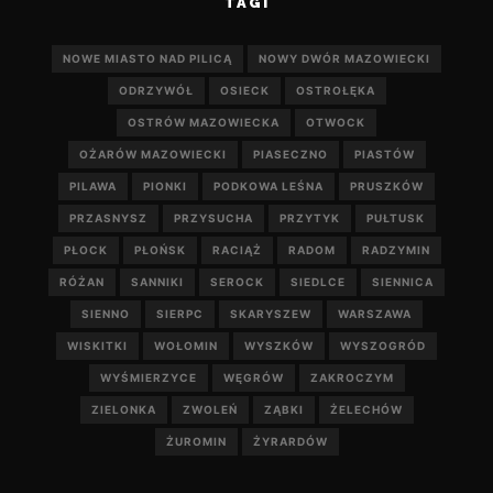
TAGI
NOWE MIASTO NAD PILICĄ
NOWY DWÓR MAZOWIECKI
ODRZYWÓŁ
OSIECK
OSTROŁĘKA
OSTRÓW MAZOWIECKA
OTWOCK
OŻARÓW MAZOWIECKI
PIASECZNO
PIASTÓW
PILAWA
PIONKI
PODKOWA LEŚNA
PRUSZKÓW
PRZASNYSZ
PRZYSUCHA
PRZYTYK
PUŁTUSK
PŁOCK
PŁOŃSK
RACIĄŻ
RADOM
RADZYMIN
RÓŻAN
SANNIKI
SEROCK
SIEDLCE
SIENNICA
SIENNO
SIERPC
SKARYSZEW
WARSZAWA
WISKITKI
WOŁOMIN
WYSZKÓW
WYSZOGRÓD
WYŚMIERZYCE
WĘGRÓW
ZAKROCZYM
ZIELONKA
ZWOLEŃ
ZĄBKI
ŻELECHÓW
ŻUROMIN
ŻYRARDÓW