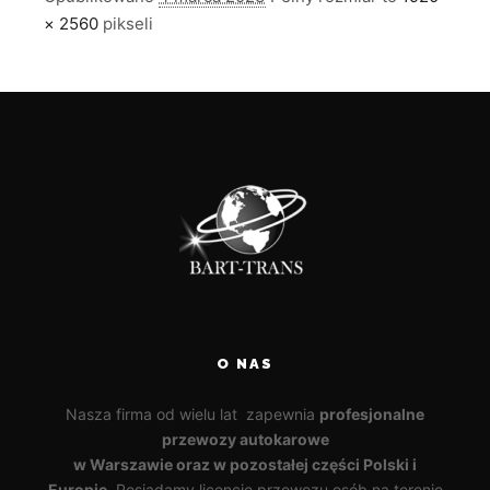
× 2560
pikseli
O NAS
Nasza firma od wielu lat zapewnia
profesjonalne
przewozy autokarowe
w Warszawie oraz w pozostałej części Polski i
Europie
. Posiadamy licencję przewozu osób na terenie